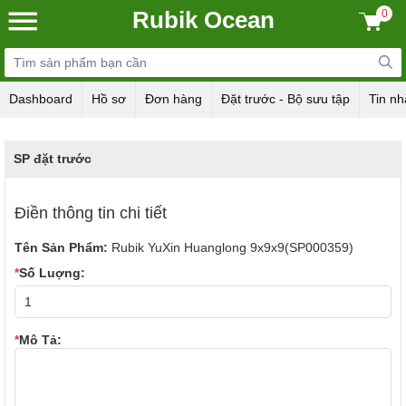
Rubik Ocean
0
Dashboard
Hồ sơ
Đơn hàng
Đặt trước - Bộ sưu tập
Tin nh
SP đặt trước
Điền thông tin chi tiết
Tên Sản Phẩm:
Rubik YuXin Huanglong 9x9x9(SP000359)
*
Số Luợng:
*
Mô Tả: