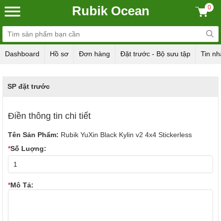
Rubik Ocean
0
Dashboard
Hồ sơ
Đơn hàng
Đặt trước - Bộ sưu tập
Tin nh
SP đặt trước
Điền thông tin chi tiết
Tên Sản Phẩm:
Rubik YuXin Black Kylin v2 4x4 Stickerless
*
Số Luợng:
*
Mô Tả: