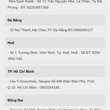
-Nhà Sách Rubik - Số 71 Trần Nguyên Hãn, Lê Chân, Tp Hải
Phòng - ĐT: 02253857368
Đà Nẵng
- 32 Núi Thành,Hải Châu,TP. Đà Nẵng-ĐT:0905085127
Huế
- Số 1 Trương Định, Vĩnh Ninh, Tp. Huế, Huế - Số ĐT: 0234
3932 545
TP. Hồ Chí Minh
- Lầu 5 OceanKids, Sieupet Số 696 Điện Biên Phủ, P.10,
Q.10, Hồ Chí Minh - 0903244145
Đồng Nai