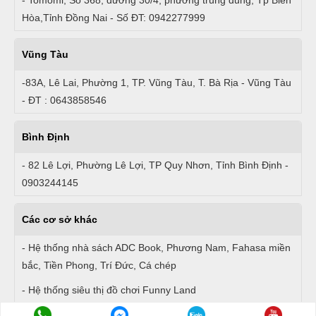
- Tomomi, Số 368, đường 30/4, phường trung dũng, Tp Biên
Hòa,Tỉnh Đồng Nai - Số ĐT: 0942277999
Vũng Tàu
-83A, Lê Lai, Phường 1, TP. Vũng Tàu, T. Bà Rịa - Vũng Tàu
- ĐT : 0643858546
Bình Định
- 82 Lê Lợi, Phường Lê Lợi, TP Quy Nhơn, Tỉnh Bình Định -
0903244145
Các cơ sở khác
- Hệ thống nhà sách ADC Book, Phương Nam, Fahasa miền
bắc, Tiền Phong, Trí Đức, Cá chép
- Hệ thống siêu thị đồ chơi Funny Land