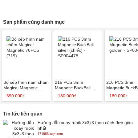
Sản phẩm cùng danh mục
Bộ xếp hình nam châm
216 PCS 3mm
216 PCS 3mm
Magical Magnetic
Magnetic BuckBall
Magnetic BuckBa
76PCS (719)
silver (chiếc) -
golden - SP004
690.000₫
180.000₫
180.000₫
SP004478
Tin tức liên quan
Hướng dẫn xoay rubik 3x3x3 theo cách đơn giản
nhất
171983 lượt xem