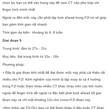
chọn lọc bạn có thể vào trang này để xem CT nào phù hợp với
finger trick mình nhất
Ngoài ra đến mốc này cần phải tập look ahead trong F2l nó sẽ giúp
bạn giảm thời gian rất nhanh
Thời gian dự kiến:: khoảng từ 4- 8 tuần
Giai đoạn 5
Trung bình: tầm từ 27s - 31s
Mục tiêu: đạt trung bình từ 15s - 18s
Phương pháp::
+ Đây là giai đoạn khó nhất để đạt được mốc này phải cải thiện rất
nhiều cho F2l. Kinh nghiệm của mình là tập xoay từ cả 4 hướng
trong F2l hoặc tham khảo nhiều CT khác nhau trên các link nước
ngoài để finger trick dễ ngoài ra đặc biệt phải look ahead tốt giai
đoạn này và chỉ mất khoảng 12s cho cross+F2l đoạn này
+Học thêm vài TH OLL bạn có thể tham khảo ở đây hoặc CT khác