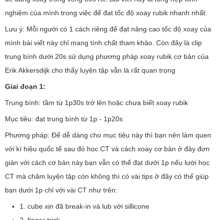
nghiệm của mình trong việc để đạt tốc độ xoay rubik nhanh nhất.
Lưu ý: Mỗi người có 1 cách riêng để đạt nâng cao tốc độ xoay của
mình bài viết này chỉ mang tính chất tham khảo. Còn đây là clip
trung bình dưới 20s sử dụng phương pháp xoay rubik cơ bản của
Erik Akkersdijk cho thấy luyện tập vẫn là rất quan trọng
Giai đoạn 1:
Trung bình: tầm từ 1p30s trở lên hoặc chưa biết xoay rubik
Mục tiêu: đạt trung bình từ 1p - 1p20s
Phương pháp: Để dễ dàng cho mục tiêu này thì bạn nên làm quen
với kí hiệu quốc tế sau đó học CT và cách xoay cơ bản ở đây đơn
giản với cách cơ bản này bạn vẫn có thể đạt dưới 1p nếu lười học
CT mà chăm luyện tập còn không thì có vài tips ở đây có thể giúp
bạn dưới 1p chỉ với vài CT như trên:
1. cube xịn đã break-in và lub với sillicone