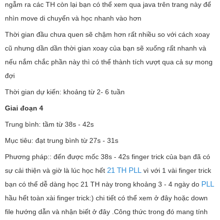
ngẫm ra các TH còn lại bạn có thể xem qua java trên trang này để
nhìn move di chuyển và học nhanh vào hơn
Thời gian đầu chưa quen sẽ chậm hơn rất nhiều so với cách xoay
cũ nhưng dần dần thời gian xoay của bạn sẽ xuống rất nhanh và
nếu nắm chắc phần này thì có thể thành tích vượt qua cả sự mong
đợi
Thời gian dự kiến: khoảng từ 2- 6 tuần
Giai đoạn 4
Trung bình: tầm từ 38s - 42s
Mục tiêu: đạt trung bình từ 27s - 31s
Phương pháp:: đến được mốc 38s - 42s finger trick của bạn đã có
21 TH PLL
sự cải thiện và giờ là lúc học hết
vì với 1 vài finger trick
PLL
bạn có thể dễ dàng học 21 TH này trong khoảng 3 - 4 ngày do
hầu hết toàn xài finger trick:) chi tiết có thể xem ở đây hoặc down
file hướng dẫn và nhận biết ở đây .Công thức trong đó mang tính