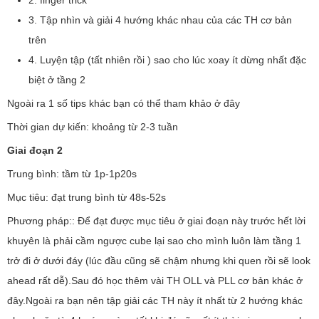
2. finger trick
3. Tập nhìn và giải 4 hướng khác nhau của các TH cơ bản
trên
4. Luyện tập (tất nhiên rồi ) sao cho lúc xoay ít dừng nhất đặc
biệt ở tầng 2
Ngoài ra 1 số tips khác bạn có thể tham khảo ở đây
Thời gian dự kiến: khoảng từ 2-3 tuần
Giai đoạn 2
Trung bình: tầm từ 1p-1p20s
Mục tiêu: đạt trung bình từ 48s-52s
Phương pháp:: Để đạt được mục tiêu ở giai đoạn này trước hết lời
khuyên là phải cầm ngược cube lại sao cho mình luôn làm tầng 1
trở đi ở dưới đáy (lúc đầu cũng sẽ chậm nhưng khi quen rồi sẽ look
ahead rất dễ).Sau đó học thêm vài TH OLL và PLL cơ bản khác ở
đây.Ngoài ra bạn nên tập giải các TH này ít nhất từ 2 hướng khác