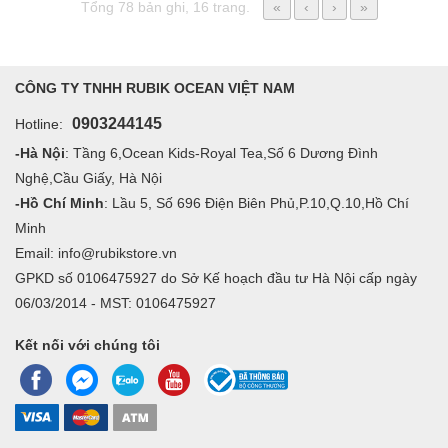
Tổng 78 bản ghi, 16 trang.
«
‹
›
»
CÔNG TY TNHH RUBIK OCEAN VIỆT NAM
0903244145
Hotline:
-Hà Nội
: Tầng 6,Ocean Kids-Royal Tea,Số 6 Dương Đình
Nghệ,Cầu Giấy, Hà Nội
-Hồ Chí Minh
: Lầu 5, Số 696 Điện Biên Phủ,P.10,Q.10,Hồ Chí
Minh
Email: info@rubikstore.vn
GPKD số 0106475927 do Sở Kế hoạch đầu tư Hà Nội cấp ngày
06/03/2014 - MST: 0106475927
Kết nối với chúng tôi