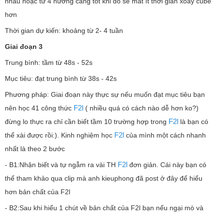
nhau hoặc từ 4 hướng càng tốt khi đó sẽ mất ít thời gian xoay cube
hơn
Thời gian dự kiến: khoảng từ 2- 4 tuần
Giai đoạn 3
Trung bình: tầm từ 48s - 52s
Mục tiêu: đạt trung bình từ 38s - 42s
Phương pháp: Giai đoạn này thực sự nếu muốn đạt mục tiêu bạn
F2l
nên học 41 công thức
( nhiều quá có cách nào dễ hơn ko?)
F2l
đừng lo thực ra chỉ cần biết tầm 10 trường hợp trong
là bạn có
F2l
thể xài được rồi:). Kinh nghiệm học
của mình một cách nhanh
nhất là theo 2 bước
F2l
- B1:Nhận biết và tự ngẫm ra vài TH
đơn giản. Cái này bạn có
thể tham khảo qua clip mà anh kieuphong đã post ở đây để hiểu
hơn bản chất của F2l
- B2:Sau khi hiểu 1 chút về bản chất của F2l bạn nếu ngại mò và