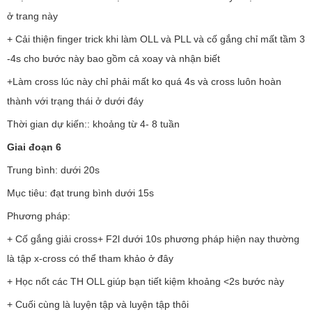
ở trang này
+ Cải thiện finger trick khi làm OLL và PLL và cố gắng chỉ mất tầm 3
-4s cho bước này bao gồm cả xoay và nhận biết
+Làm cross lúc này chỉ phải mất ko quá 4s và cross luôn hoàn
thành với trạng thái ở dưới đáy
Thời gian dự kiến:: khoảng từ 4- 8 tuần
Giai đoạn 6
Trung bình: dưới 20s
Mục tiêu: đạt trung bình dưới 15s
Phương pháp:
+ Cố gắng giải cross+ F2l dưới 10s phương pháp hiện nay thường
là tập x-cross có thể tham khảo ở đây
+ Học nốt các TH OLL giúp bạn tiết kiệm khoảng <2s bước này
+ Cuối cùng là luyện tập và luyện tập thôi