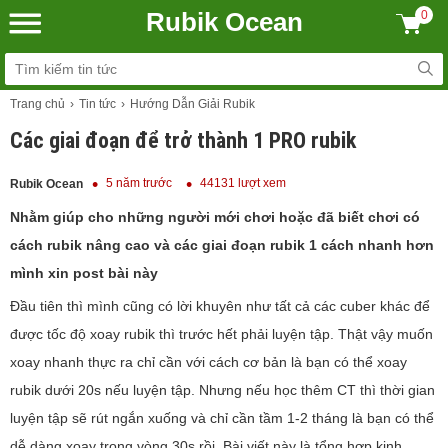
Rubik Ocean
0
Trang chủ
Tin tức
Hướng Dẫn Giải Rubik
Các giai đoạn để trở thành 1 PRO rubik
5 năm trước
44131 lượt xem
Rubik Ocean
Nhằm giúp cho những người mới chơi hoặc đã biết chơi có
cách rubik nâng cao và các giai đoạn rubik 1 cách nhanh hơn
mình xin post bài này
Đầu tiên thì mình cũng có lời khuyên như tất cả các cuber khác để
được tốc độ xoay rubik thì trước hết phải luyện tập. Thật vậy muốn
xoay nhanh thực ra chỉ cần với cách cơ bản là bạn có thể xoay
rubik dưới 20s nếu luyện tập. Nhưng nếu học thêm CT thì thời gian
luyện tập sẽ rút ngắn xuống và chỉ cần tầm 1-2 tháng là bạn có thể
dễ dàng xoay trong vòng 30s rồi. Bài viết này là tổng hợp kinh