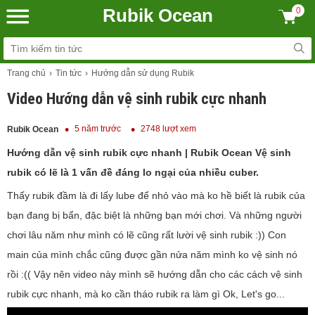
Rubik Ocean
0
Trang chủ
Tin tức
Hướng dẫn sử dụng Rubik
Video Hướng dẫn vệ sinh rubik cực nhanh
5 năm trước
2748 lượt xem
Rubik Ocean
Hướng dẫn vệ sinh rubik cực nhanh | Rubik Ocean Vệ sinh
rubik có lẽ là 1 vấn đề đáng lo ngại của nhiều cuber.
Thấy rubik đầm là đi lấy lube để nhỏ vào mà ko hề biết là rubik của
bạn đang bị bẩn, đặc biệt là những bạn mới chơi. Và những người
chơi lâu năm như mình có lẽ cũng rất lười vệ sinh rubik :)) Con
main của mình chắc cũng được gần nửa năm mình ko vệ sinh nó
rồi :(( Vậy nên video này mình sẽ hướng dẫn cho các cách vệ sinh
rubik cực nhanh, mà ko cần tháo rubik ra làm gì Ok, Let's go...