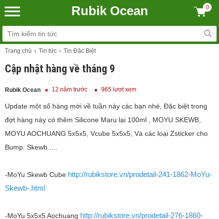
Rubik Ocean
0
Trang chủ
Tin tức
Tin Đặc Biệt
Cập nhật hàng về tháng 9
12 năm trước
965 lượt xem
Rubik Ocean
Update một số hàng mới về tuần này các bạn nhé, Đặc biệt trong
đợt hàng này có thêm Silicone Maru lại 100ml , MOYU SKEWB,
MOYU AOCHUANG 5x5x5, Vcube 5x5x5, Và các loại Zsticker cho
Bump. Skewb.....
http://rubikstore.vn/prodetail-241-1862-MoYu-
-MoYu Skewb Cube
Skewb-.html
http://rubikstore.vn/prodetail-276-1860-
-MoYu 5x5x5 Aochuang