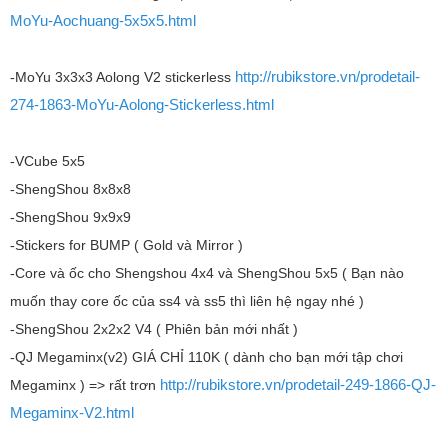
MoYu-Aochuang-5x5x5.html
http://rubikstore.vn/prodetail-
-MoYu 3x3x3 Aolong V2 stickerless
274-1863-MoYu-Aolong-Stickerless.html
-VCube 5x5
-ShengShou 8x8x8
-ShengShou 9x9x9
-Stickers for BUMP ( Gold và Mirror )
-Core và ốc cho Shengshou 4x4 và ShengShou 5x5 ( Bạn nào
muốn thay core ốc của ss4 và ss5 thì liên hệ ngay nhé )
-ShengShou 2x2x2 V4 ( Phiên bản mới nhất )
-QJ Megaminx(v2) GIÁ CHỈ 110K ( dành cho bạn mới tập chơi
http://rubikstore.vn/prodetail-249-1866-QJ-
Megaminx ) => rất trơn
Megaminx-V2.html