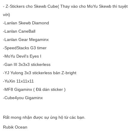
- Z-Stickers cho Skewb Cube( Thay vào cho MoYu Skewb thì tuyệt
vời)
-Lanlan Skewb Diamond
-Lanlan CaneBall
-Lanlan Gear Megaminx
-SpeedStacks G3 timer
-MoYu Devil's Eyes I
-Gan III 3x3x3 stickerless
-YJ Yulong 3x3 stickerless bản Z-bright
-YuXin 11x11x11
-MF8 Gigaminx ( Đã dán sticker )
-Cube4you Gigaminx
Rất mong nhận được sự ủng hộ từ các bạn.
Rubik Ocean