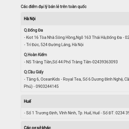
Các điểm đại lý bán lẻ trên toàn quốc
Hà Nội
Q.Đống Đa
- Kiot 16 Tòa Nhà Sông Hồng,Ngõ 163 Thái Hà,Đống Đa - 
- Trí Đức, 524 Đường Láng, Hà Nội
Q.Hoàn Kiếm
- NS Tràng Tiền,Số 44 Phố Tràng Tiền-02439363093
Q.Cầu Giấy
- Tầng 6, OceanKids - Royal Tea, Số 6 Dương Đình Nghệ, Cầ
Phú) - 0903244145
Huế
- Số 1 Trương Định, Vĩnh Ninh, Tp. Huế, Huế - Số ĐT: 0234 
Các cơ sở khác