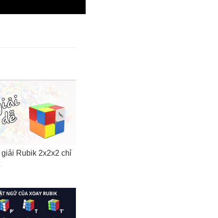
giải Rubik 2x2x2 chỉ