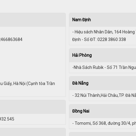
Nam Định
- Hiệu sách Nhân Dân, 164 Hoàng
02466863684
Định - Số ĐT: 0228 3860 338
Hải Phòng
-Nhà Sách Rubik - Số 71 Trần Ng
Đà Nẵng
u Giấy, Hà Nội (Cạnh tòa Trần
- 32 Núi Thành,Hải Châu,TP. Đà N
Đồng Nai
3932 545
- Tomomi, Số 368, đường 30/4, ph