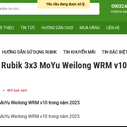
Yêu cầu đang được xử lý...
090324
Hotline b
ỚI THIỆU
TIN TỨC
HƯỚNG DẪN CHƠI
MUA HÀNG
LIÊN HỆ
HƯỚNG DẪN SỬ DỤNG RUBIK
TIN KHUYẾN MÃI
TIN ĐẶC BIỆ
i Rubik 3x3 MoYu Weilong WRM v10
469 lượt xem
3 MoYu Weilong WRM v10 trong năm 2025
3 MoYu Weilong WRM v10 trong năm 2025