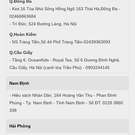
Q.Đống Đa
- Kiot 16 Tòa Nhà Sông Hồng,Ngõ 163 Thái Hà,Đống Đa -
02466863684
- Trí Đức, 524 Đường Láng, Hà Nội
Q.Hoàn Kiếm
- NS Tràng Tiền,Số 44 Phố Tràng Tiền-02439363093
Q.Cầu Giấy
- Tầng 6, OceanKids - Royal Tea, Số 6 Dương Đình Nghệ,
Cầu Giấy, Hà Nội (cạnh tòa Trần Phú) - 0903244145
Nam Định
- Hiệu sách Nhân Dân, 164 Hoàng Văn Thụ - Phan Đình
Phùng - Tp. Nam Định - Tỉnh Nam Định - Số ĐT: 0228 3860
338
Hải Phòng