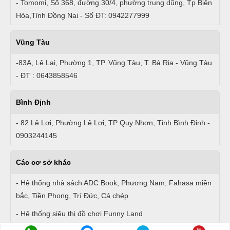
- Tomomi, Số 368, đường 30/4, phường trung dũng, Tp Biên
Hòa,Tỉnh Đồng Nai - Số ĐT: 0942277999
Vũng Tàu
-83A, Lê Lai, Phường 1, TP. Vũng Tàu, T. Bà Rịa - Vũng Tàu
- ĐT : 0643858546
Bình Định
- 82 Lê Lợi, Phường Lê Lợi, TP Quy Nhơn, Tỉnh Bình Định -
0903244145
Các cơ sở khác
- Hệ thống nhà sách ADC Book, Phương Nam, Fahasa miền
bắc, Tiền Phong, Trí Đức, Cá chép
- Hệ thống siêu thị đồ chơi Funny Land