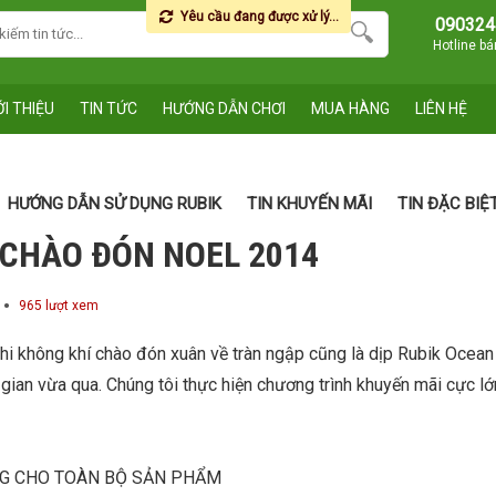
Yêu cầu đang được xử lý...
090324
Hotline b
ỚI THIỆU
TIN TỨC
HƯỚNG DẪN CHƠI
MUA HÀNG
LIÊN HỆ
HƯỚNG DẪN SỬ DỤNG RUBIK
TIN KHUYẾN MÃI
TIN ĐẶC BIỆ
CHÀO ĐÓN NOEL 2014
965 lượt xem
hi không khí chào đón xuân về tràn ngập cũng là dịp Rubik Ocean
gian vừa qua. Chúng tôi thực hiện chương trình khuyến mãi cực l
NG CHO TOÀN BỘ SẢN PHẨM