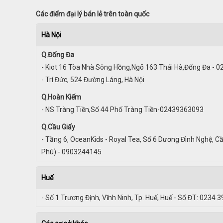
Các điểm đại lý bán lẻ trên toàn quốc
Hà Nội
Q.Đống Đa
- Kiot 16 Tòa Nhà Sông Hồng,Ngõ 163 Thái Hà,Đống Đa - 
- Trí Đức, 524 Đường Láng, Hà Nội
Q.Hoàn Kiếm
- NS Tràng Tiền,Số 44 Phố Tràng Tiền-02439363093
Q.Cầu Giấy
- Tầng 6, OceanKids - Royal Tea, Số 6 Dương Đình Nghệ, Cầ
Phú) - 0903244145
Huế
- Số 1 Trương Định, Vĩnh Ninh, Tp. Huế, Huế - Số ĐT: 0234 