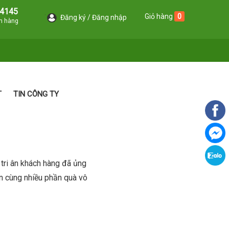
4145
Giỏ hàng
0
Đăng ký
Đăng nhập
án hàng
T
TIN CÔNG TY
 tri ân khách hàng đã ủng
ớn cùng nhiều phần quà vô