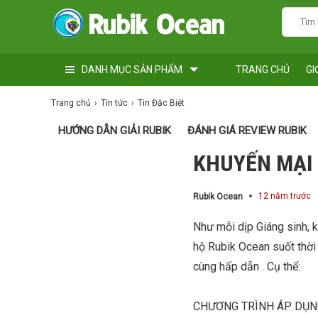
DANH MỤC SẢN PHẨM
TRANG CHỦ
GI
Trang chủ
Tin tức
Tin Đặc Biệt
HƯỚNG DẪN GIẢI RUBIK
ĐÁNH GIÁ REVIEW RUBIK
KHUYẾN MẠI 
12 năm trước
Rubik Ocean
Như mỗi dịp Giáng sinh, k
hộ Rubik Ocean suốt thời 
cùng hấp dẫn . Cụ thể:
CHƯƠNG TRÌNH ÁP DỤ