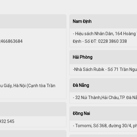
Nam Định
- Hiệu sách Nhân Dân, 164 Hoàng
02466863684
Định - Số ĐT: 0228 3860 338
Hải Phòng
-Nhà Sách Rubik - Số 71 Trần Ng
Đà Nẵng
u Giấy, Hà Nội (Cạnh tòa Trần
- 32 Núi Thành,Hải Châu,TP. Đà N
Đồng Nai
3932 545
- Tomomi, Số 368, đường 30/4, ph