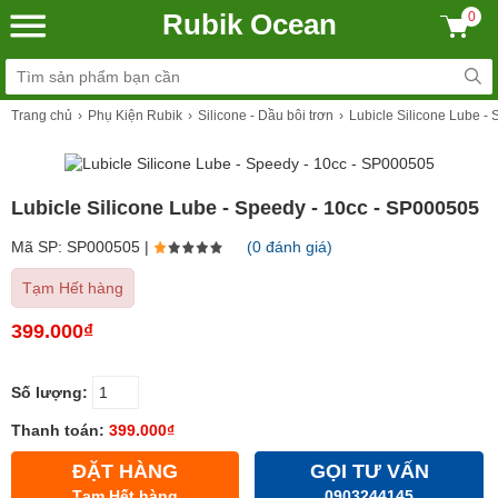
Rubik Ocean
0
Trang chủ
Phụ Kiện Rubik
Silicone - Dầu bôi trơn
Lubicle Silicone Lube -
Lubicle Silicone Lube - Speedy - 10cc - SP000505
Mã SP: SP000505 |
(0 đánh giá)
Tạm Hết hàng
399.000₫
Số lượng:
Thanh toán:
399.000₫
ĐẶT HÀNG
GỌI TƯ VẤN
Tạm Hết hàng
0903244145