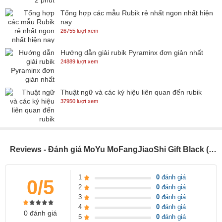
Tổng hợp các mẫu Rubik rẻ nhất ngon nhất hiện
nay
26755 lượt xem
Hướng dẫn giải rubik Pyraminx đơn giản nhất
24889 lượt xem
Thuật ngữ và các ký hiệu liên quan đến rubik
37950 lượt xem
Reviews - Đánh giá MoYu MoFangJiaoShi Gift Black (MF9301)
1
0
đánh giá
0/5
2
0
đánh giá
3
0
đánh giá
4
0
đánh giá
0 đánh giá
5
0
đánh giá