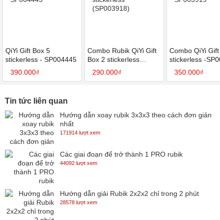
QiYi Gift Box 5
Combo Rubik QiYi Gift
Combo QiYi Gift
stickerless - SP004445
Box 2 stickerless
stickerless -SP
(SP003918)
390.000₫
290.000₫
350.000₫
Tin tức liên quan
Hướng dẫn xoay rubik 3x3x3 theo cách đơn giản
nhất
171914 lượt xem
Các giai đoạn để trở thành 1 PRO rubik
44092 lượt xem
Hướng dẫn giải Rubik 2x2x2 chỉ trong 2 phút
28578 lượt xem