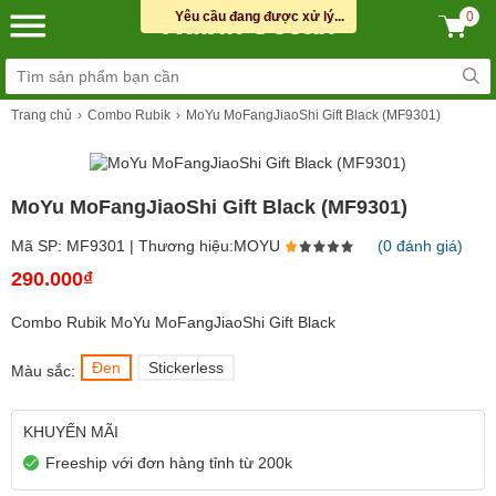
Rubik Ocean
Yêu cầu đang được xử lý...
0
Trang chủ
Combo Rubik
MoYu MoFangJiaoShi Gift Black (MF9301)
MoYu MoFangJiaoShi Gift Black (MF9301)
Mã SP: MF9301 | Thương hiệu:MOYU
(0 đánh giá)
290.000₫
Combo Rubik MoYu MoFangJiaoShi Gift Black
Đen
Stickerless
Màu sắc:
KHUYẾN MÃI
Freeship với đơn hàng tỉnh từ 200k