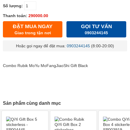
Số lượng:
Thanh toán:
290000.00
ĐẶT MUA NGAY
GỌI TƯ VẤN
Giao trong tận nơi
0903244145
Hoặc gọi ngay để đặt mua:
0903244145
(8:00-20:00)
Combo Rubik MoYu MoFangJiaoShi Gift Black
Sản phẩm cùng danh mục