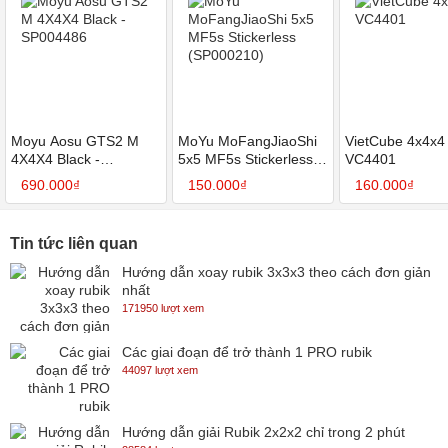
Moyu Aosu GTS2 M
MoYu MoFangJiaoShi
VietCube 4x4x4
4X4X4 Black -
5x5 MF5s Stickerless
VC4401
SP004486
(SP000210)
690.000₫
150.000₫
160.000₫
Tin tức liên quan
Hướng dẫn xoay rubik 3x3x3 theo cách đơn giản
nhất
171950 lượt xem
Các giai đoạn để trở thành 1 PRO rubik
44097 lượt xem
Hướng dẫn giải Rubik 2x2x2 chỉ trong 2 phút