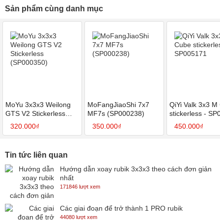
Sản phẩm cùng danh mục
MoYu 3x3x3 Weilong
MoFangJiaoShi 7x7
QiYi Valk 3x3 M
GTS V2 Stickerless
MF7s (SP000238)
stickerless - S
(SP000350)
320.000₫
350.000₫
450.000₫
Tin tức liên quan
Hướng dẫn xoay rubik 3x3x3 theo cách đơn giản
nhất
171846 lượt xem
Các giai đoạn để trở thành 1 PRO rubik
44080 lượt xem