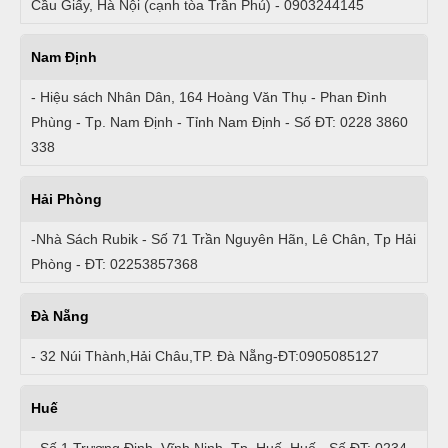
Cầu Giấy, Hà Nội (cạnh tòa Trần Phú) - 0903244145
Nam Định
- Hiệu sách Nhân Dân, 164 Hoàng Văn Thụ - Phan Đình
Phùng - Tp. Nam Định - Tỉnh Nam Định - Số ĐT: 0228 3860
338
Hải Phòng
-Nhà Sách Rubik - Số 71 Trần Nguyên Hãn, Lê Chân, Tp Hải
Phòng - ĐT: 02253857368
Đà Nẵng
- 32 Núi Thành,Hải Châu,TP. Đà Nẵng-ĐT:0905085127
Huế
- Số 1 Trương Định, Vĩnh Ninh, Tp. Huế, Huế - Số ĐT: 0234