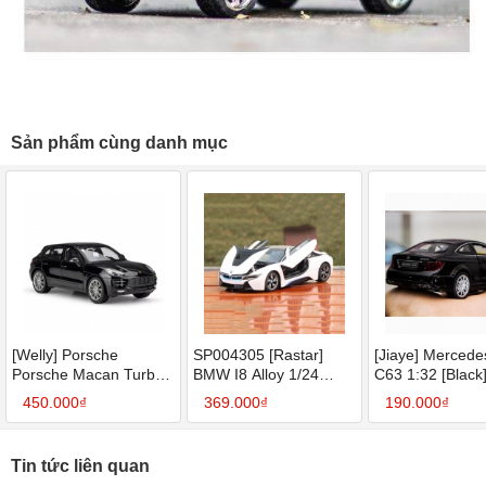
Sản phẩm cùng danh mục
[Welly] Porsche
SP004305 [Rastar]
[Jiaye] Merced
Porsche Macan Turbo
BMW I8 Alloy 1/24
C63 1:32 [Black
1:24 [Black] -
[White]
450.000₫
369.000₫
190.000₫
SP004431
Tin tức liên quan