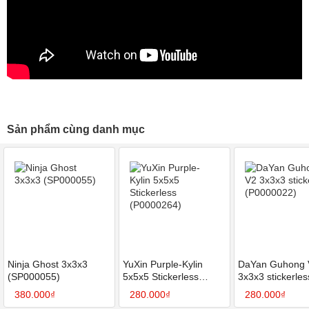
Sản phẩm cùng danh mục
Ninja Ghost 3x3x3
YuXin Purple-Kylin
DaYan Guhong 
(SP000055)
5x5x5 Stickerless
3x3x3 stickerles
(P0000264)
(P0000022)
380.000₫
280.000₫
280.000₫