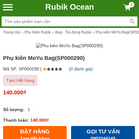
Rubik Ocean
0
Trang chủ
Phụ Kiện Rubik
Bag - Túi đựng Rubik
Phụ kiên MoYu Bag(SP0
Phụ kiên MoYu Bag(SP000290)
Mã SP: SP000290 |
(0 đánh giá)
Tạm Hết hàng
140.000₫
Số lượng:
Thanh toán:
140.000₫
ĐẶT HÀNG
GỌI TƯ VẤN
Tạm Hết hàng
0903244145