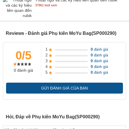
Thuật ngữ và các ký hiệu liên quan đến rubik
37961 lượt xem
Reviews - Đánh giá Phụ kiên MoYu Bag(SP000290)
1
0
đánh giá
0/5
2
0
đánh giá
3
0
đánh giá
4
0
đánh giá
0 đánh giá
5
0
đánh giá
GỬI ĐÁNH GIÁ CỦA BẠN
Hỏi, Đáp về Phụ kiên MoYu Bag(SP000290)