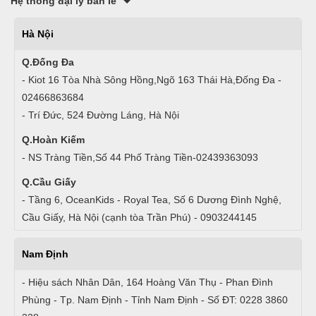
Hệ thống đại lý bán lẻ
Hà Nội
Q.Đống Đa
- Kiot 16 Tòa Nhà Sông Hồng,Ngõ 163 Thái Hà,Đống Đa -
02466863684
- Trí Đức, 524 Đường Láng, Hà Nội
Q.Hoàn Kiếm
- NS Tràng Tiền,Số 44 Phố Tràng Tiền-02439363093
Q.Cầu Giấy
- Tầng 6, OceanKids - Royal Tea, Số 6 Dương Đình Nghệ,
Cầu Giấy, Hà Nội (cạnh tòa Trần Phú) - 0903244145
Nam Định
- Hiệu sách Nhân Dân, 164 Hoàng Văn Thụ - Phan Đình
Phùng - Tp. Nam Định - Tỉnh Nam Định - Số ĐT: 0228 3860