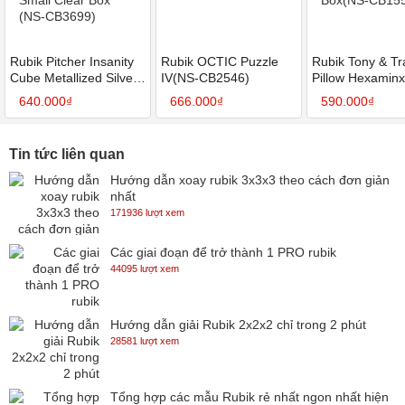
Rubik Pitcher Insanity
Rubik OCTIC Puzzle
Rubik Tony & T
Cube Metallized Silver
IV(NS-CB2546)
Pillow Hexaminx
(Pre-Stickered) in Small
Body in Small C
640.000₫
666.000₫
590.000₫
Clear Box (NS-
Box(NS-CB1556
CB3699)
Tin tức liên quan
Hướng dẫn xoay rubik 3x3x3 theo cách đơn giản
nhất
171936 lượt xem
Các giai đoạn để trở thành 1 PRO rubik
44095 lượt xem
Hướng dẫn giải Rubik 2x2x2 chỉ trong 2 phút
28581 lượt xem
Tổng hợp các mẫu Rubik rẻ nhất ngon nhất hiện