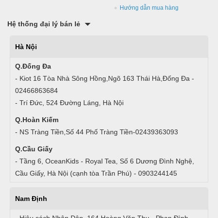
Hướng dẫn mua hàng
Hệ thống đại lý bán lẻ
Hà Nội
Q.Đống Đa
- Kiot 16 Tòa Nhà Sông Hồng,Ngõ 163 Thái Hà,Đống Đa -
02466863684
- Trí Đức, 524 Đường Láng, Hà Nội
Q.Hoàn Kiếm
- NS Tràng Tiền,Số 44 Phố Tràng Tiền-02439363093
Q.Cầu Giấy
- Tầng 6, OceanKids - Royal Tea, Số 6 Dương Đình Nghệ,
Cầu Giấy, Hà Nội (cạnh tòa Trần Phú) - 0903244145
Nam Định
- Hiệu sách Nhân Dân, 164 Hoàng Văn Thụ - Phan Đình