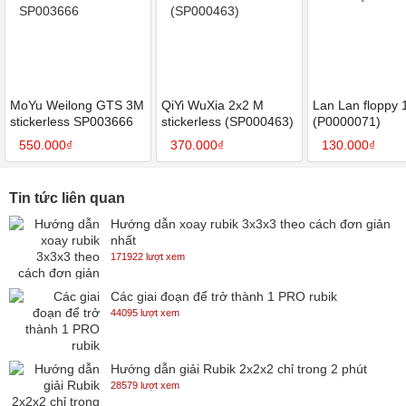
MoYu Weilong GTS 3M
QiYi WuXia 2x2 M
Lan Lan floppy 
stickerless SP003666
stickerless (SP000463)
(P0000071)
550.000₫
370.000₫
130.000₫
Tin tức liên quan
Hướng dẫn xoay rubik 3x3x3 theo cách đơn giản
nhất
171922 lượt xem
Các giai đoạn để trở thành 1 PRO rubik
44095 lượt xem
Hướng dẫn giải Rubik 2x2x2 chỉ trong 2 phút
28579 lượt xem