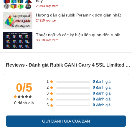
nay
26793 lượt xem
Hướng dẫn giải rubik Pyraminx đơn giản nhất
24910 lượt xem
Thuật ngữ và các ký hiệu liên quan đến rubik
38010 lượt xem
Reviews - Đánh giá Rubik GAN i Carry 4 SSL Limitted Maglev UV Chính Hãng – Rubik 3x3 Gan Smart Cube kết nối điện thoại Bluetooth Thế Hệ Mới
1
0
đánh giá
0/5
2
0
đánh giá
3
0
đánh giá
4
0
đánh giá
0 đánh giá
5
0
đánh giá
GỬI ĐÁNH GIÁ CỦA BẠN