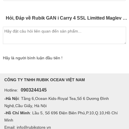
Hỏi, Đáp về Rubik GAN i Carry 4 SSL Limitted Maglev UV Chính Hãng – Rubik 3x3 Gan Smart Cube kết nối điện thoại Bluetooth Thế Hệ Mới
Hãy là người bình luận đầu tiên !
CÔNG TY TNHH RUBIK OCEAN VIỆT NAM
0903244145
Hotline:
-Hà Nội
: Tầng 6,Ocean Kids-Royal Tea,Số 6 Dương Đình
Nghệ,Cầu Giấy, Hà Nội
-Hồ Chí Minh
: Lầu 5, Số 696 Điện Biên Phủ,P.10,Q.10,Hồ Chí
Minh
Email: info@rubikstore.vn