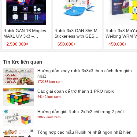
Rubik GAN 16 Maglev
Rubik 3x3 GAN 356 M
Rubik 3x3 MoY
MAXL UV 3x3 –
Stickerless with GES+
Weilong WRM 
Flagship đỉnh cao tốc
(Cao cấp có nam
Maglev Magneti
2.500.000₫
650.000₫
450.000₫
độ
châm)
có nam châm c
Tin tức liên quan
Hướng dẫn xoay rubik 3x3x3 theo cách đơn giản
nhất
172186 lượt xem
Các giai đoạn để trở thành 1 PRO rubik
44142 lượt xem
Hướng dẫn giải Rubik 2x2x2 chỉ trong 2 phút
28655 lượt xem
Tổng hợp các mẫu Rubik rẻ nhất ngon nhất hiện