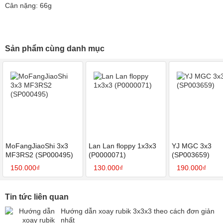
Cân nặng: 66g
Sản phẩm cùng danh mục
MoFangJiaoShi 3x3
Lan Lan floppy 1x3x3
YJ MGC 3x3
MF3RS2 (SP000495)
(P0000071)
(SP003659)
150.000₫
130.000₫
190.000₫
Tin tức liên quan
Hướng dẫn xoay rubik 3x3x3 theo cách đơn giản
nhất