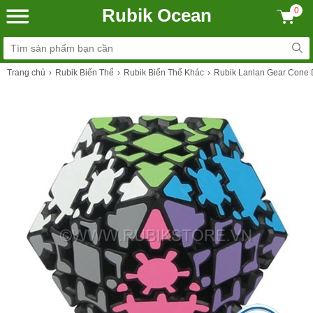
Rubik Ocean
0
Trang chủ
Rubik Biến Thể
Rubik Biến Thể Khác
Rubik Lanlan Gear Cone