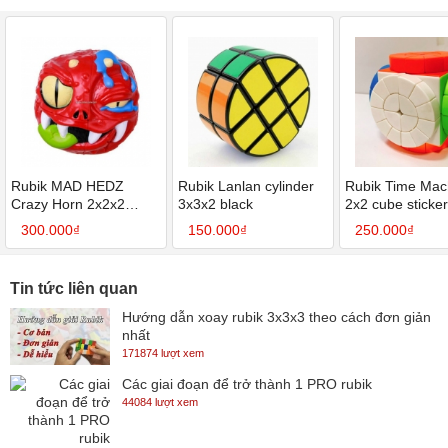
Rubik MAD HEDZ
Rubik Lanlan cylinder
Rubik Time Mac
Crazy Horn 2x2x2
3x3x2 black
2x2 cube sticker
Puzzle Head (NS-
(SP003706)
300.000₫
150.000₫
250.000₫
CB2224)
Tin tức liên quan
Hướng dẫn xoay rubik 3x3x3 theo cách đơn giản
nhất
171874 lượt xem
Các giai đoạn để trở thành 1 PRO rubik
44084 lượt xem