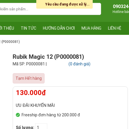
Yêu cầu đang được xử lý...
090324
Hotline b
ỚI THIỆU
TIN TỨC
HƯỚNG DẪN CHƠI
MUA HÀNG
LIÊN HỆ
2 (P0000081)
Rubik Magic 12 (P0000081)
Mã SP: P0000081 |
(0 đánh giá)
Tạm Hết hàng
130.000₫
ƯU ĐÃI KHUYẾN MÃI
Freeship đơn hàng từ 200.000 đ
Số lượng: