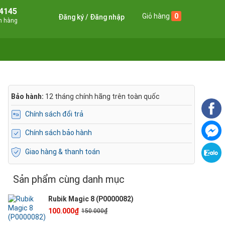
4145
Giỏ hàng
0
Đăng ký
Đăng nhập
án hàng
Bảo hành:
12 tháng chính hãng trên toàn quốc
Chính sách đổi trả
Chính sách bảo hành
Giao hàng & thanh toán
Sản phẩm cùng danh mục
Rubik Magic 8 (P0000082)
100.000₫
150.000₫