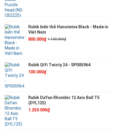
Rubik biến thể Hanoiminx Black - Made in
Việt Nam
800.000₫
1.100.000₫
Rubik QiYi Twisty 24 - SP005964
100.000₫
Rubik DaYan Rhombic 12 Axis Ball T5
(DYL125)
1.250.000₫