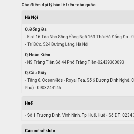
Các điểm đại lý bán lẻ trên toàn quốc
Hà Nội
Q.Đống Đa
- Kiot 16 Tòa Nhà Sông Hồng,Ngõ 163 Thái Hà,Đống Đa -
- Trí Đức, 524 Đường Láng, Hà Nội
Q.Hoàn Kiếm
- NS Tràng Tiền,Số 44 Phố Tràng Tiền-02439363093
Q.Cầu Giấy
- Tầng 6, OceanKids - Royal Tea, Số 6 Dương Đình Nghệ, C
Phú) - 0903244145
Huế
- Số 1 Trương Định, Vĩnh Ninh, Tp. Huế, Huế - Số ĐT: 0234
Các cơ sở khác