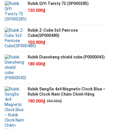
Rubik QiYi Twisty 72 (SP000285)
120.000₫
Rubik Z-Cube 3x3 Penrose
Cube(SP000480)
150.000₫
Rubik Diansheng shield cube (P0000043)
180.000₫
Rubik SengSo 4x4 Magnetic Clock Blue –
Rubik Clock Nam Châm Chính Hãng
180.000₫
250.000₫