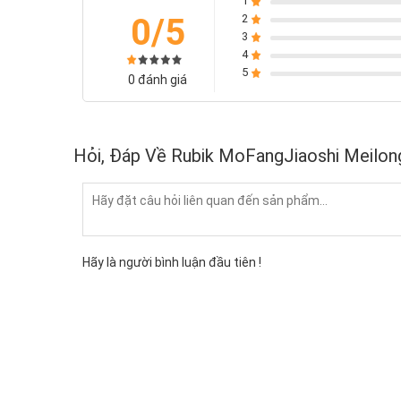
1
0/5
2
3
4
5
0 đánh giá
Hỏi, Đáp Về Rubik MoFangJiaoshi Meilon
Hãy là người bình luận đầu tiên !