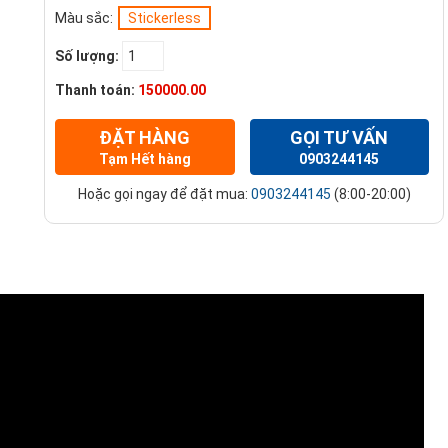
Màu sắc:
Stickerless
Số lượng:
Thanh toán:
150000.00
ĐẶT HÀNG
GỌI TƯ VẤN
Tạm Hết hàng
0903244145
Hoặc gọi ngay để đặt mua:
0903244145
(8:00-20:00)