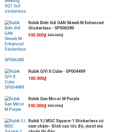
Rubik Biến thể GAN Skewb M Enhanced
Stickerless - SP006380
590.000₫
885.000₫
Rubik QiYi X Cube - SP004489
100.000₫
Rubik Gan Mirror M Purple
590.000₫
885.000₫
Rubik YJ MGC Square-1 Stickerless có
nam châm– Đỉnh cao tốc độ, mượt mà
chuẩn thi đấu