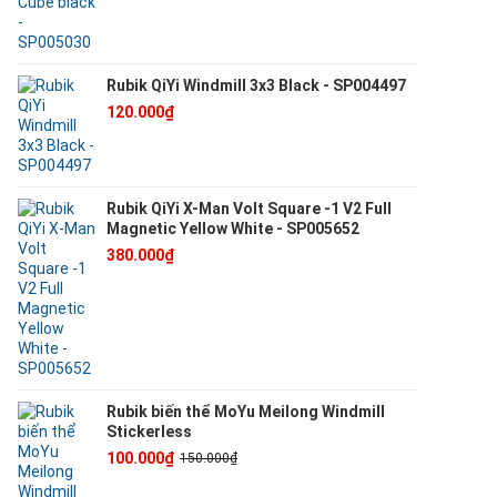
Rubik QiYi Windmill 3x3 Black - SP004497
120.000₫
Rubik QiYi X-Man Volt Square -1 V2 Full
Magnetic Yellow White - SP005652
380.000₫
Rubik biến thể MoYu Meilong Windmill
Stickerless
100.000₫
150.000₫