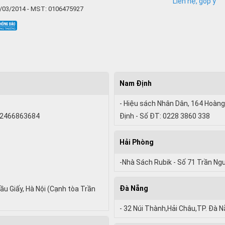
Liên hệ, góp ý
6/03/2014 - MST: 0106475927
Nam Định
- Hiệu sách Nhân Dân, 164 Hoàng
 02466863684
Định - Số ĐT: 0228 3860 338
Hải Phòng
-Nhà Sách Rubik - Số 71 Trần Ng
Đà Nẵng
ầu Giấy, Hà Nội (Cạnh tòa Trần
- 32 Núi Thành,Hải Châu,TP. Đà 