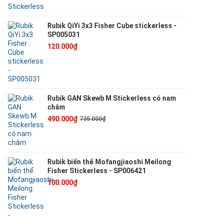
Rubik QiYi 3x3 Fisher Cube stickerless -
SP005031
120.000₫
Rubik GAN Skewb M Stickerless có nam
châm
490.000₫
735.000₫
Rubik biến thể Mofangjiaoshi Meilong
Fisher Stickerless - SP006421
100.000₫