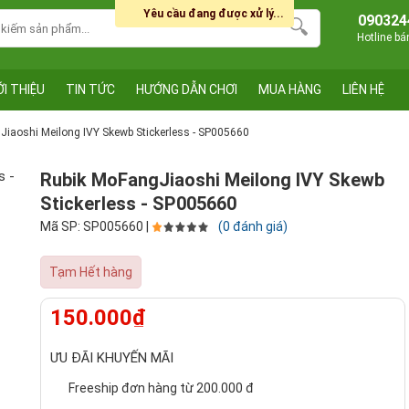
Yêu cầu đang được xử lý...
090324
Hotline b
ỚI THIỆU
TIN TỨC
HƯỚNG DẪN CHƠI
MUA HÀNG
LIÊN HỆ
iaoshi Meilong IVY Skewb Stickerless - SP005660
Rubik MoFangJiaoshi Meilong IVY Skewb
Stickerless - SP005660
Mã SP: SP005660 |
(0 đánh giá)
Tạm Hết hàng
150.000₫
ƯU ĐÃI KHUYẾN MÃI
Freeship đơn hàng từ 200.000 đ