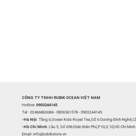
CÔNG TY TNHH RUBIK OCEAN VIỆT NAM
Hotline:
0903244145
Tel : 02466863684 - 0836561578 - 0903244145
-Hà Nội
: Tầng 6,Ocean Kids-Royal Tea,Số 6 Dương Đình Nghệ,Cầ
-Hồ Chí Minh
: Lầu 5, Số 696 Điện Biên Phủ,P.10,Q.10,Hồ Chí Minh
Email: info@rubikstore.vn