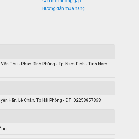
Câu hỏi thường gặp
Hướng dẫn mua hàng
 Văn Thụ - Phan Đình Phùng - Tp. Nam Định - Tỉnh Nam
uyên Hãn, Lê Chân, Tp Hải Phòng - ĐT: 02253857368
Nẵng