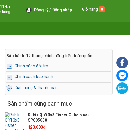
4145
Giỏ hàng
0
Đăng ký
Đăng nhập
án hàng
Bảo hành:
12 tháng chính hãng trên toàn quốc
Chính sách đổi trả
Chính sách bảo hành
Giao hàng & thanh toán
Sản phẩm cùng danh mục
Rubik QiYi 3x3 Fisher Cube black -
SP005030
120.000₫