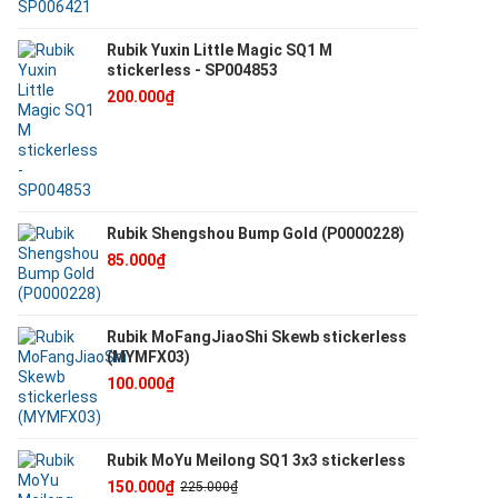
Rubik Yuxin Little Magic SQ1 M
stickerless - SP004853
200.000₫
Rubik Shengshou Bump Gold (P0000228)
85.000₫
Rubik MoFangJiaoShi Skewb stickerless
(MYMFX03)
100.000₫
Rubik MoYu Meilong SQ1 3x3 stickerless
150.000₫
225.000₫