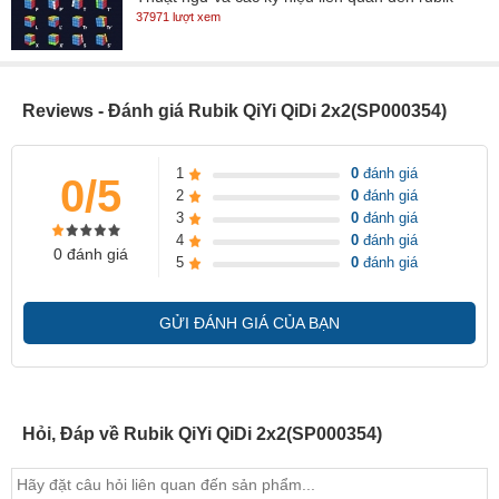
37971 lượt xem
Reviews - Đánh giá Rubik QiYi QiDi 2x2(SP000354)
1
0
đánh giá
0/5
2
0
đánh giá
3
0
đánh giá
4
0
đánh giá
0 đánh giá
5
0
đánh giá
GỬI ĐÁNH GIÁ CỦA BẠN
Hỏi, Đáp về Rubik QiYi QiDi 2x2(SP000354)