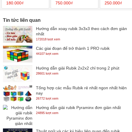
Rubik Có Nam Châm
nam châm cao cấp
châm - SP0050
180.000₫
750.000₫
250.000₫
Chính Hãng
Tin tức liên quan
Hướng dẫn xoay rubik 3x3x3 theo cách đơn giản
nhất
172018 lượt xem
Các giai đoạn để trở thành 1 PRO rubik
44107 lượt xem
Hướng dẫn giải Rubik 2x2x2 chỉ trong 2 phút
28601 lượt xem
Tổng hợp các mẫu Rubik rẻ nhất ngon nhất hiện
nay
26772 lượt xem
Hướng dẫn giải rubik Pyraminx đơn giản nhất
24895 lượt xem
Thuật ngữ và các ký hiệu liên quan đến rubik