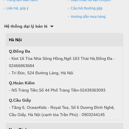
Trung tâm bảo hành
Giao nhận và vận chuyển
Liên hệ, góp ý
Câu hỏi thường gặp
Hướng dẫn mua hàng
Hệ thống đại lý bán lẻ
Hà Nội
Q.Đống Đa
- Kiot 16 Tòa Nhà Sông Hồng,Ngõ 163 Thái Hà,Đống Đa -
02466863684
- Trí Đức, 524 Đường Láng, Hà Nội
Q.Hoàn Kiếm
- NS Tràng Tiền,Số 44 Phố Tràng Tiền-02439363093
Q.Cầu Giấy
- Tầng 6, OceanKids - Royal Tea, Số 6 Dương Đình Nghệ,
Cầu Giấy, Hà Nội (cạnh tòa Trần Phú) - 0903244145