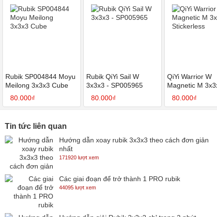
Rubik SP004844 Moyu
Rubik QiYi Sail W
QiYi Warrior W
Meilong 3x3x3 Cube
3x3x3 - SP005965
Magnetic M 3x3
Stickerless
80.000₫
80.000₫
80.000₫
Tin tức liên quan
Hướng dẫn xoay rubik 3x3x3 theo cách đơn giản
nhất
171920 lượt xem
Các giai đoạn để trở thành 1 PRO rubik
44095 lượt xem