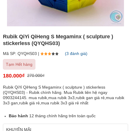
Rubik QiYi QiHeng S Megaminx ( sculpture )
stickerless (QYQHS03)
Mã SP: QYQHS03 |
(3 đánh giá)
Tạm Hết hàng
180.000₫
270.000₫
Rubik QiYi QiHeng S Megaminx ( sculpture ) stickerless
(QYQHS03) - Rubik chính hãng. Mua Rubik liên hệ ngay
0903244145. mua rubik,mua rubik 3x3,rubik gan giá rẻ,mua rubik
3x3 gan,rubik giá rẻ,mua rubik 3x3 giá rẻ nhất
Bảo hành
12 tháng chính hãng trên toàn quốc
KHUYẾN MÃI