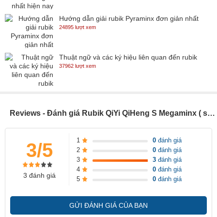
Hướng dẫn giải rubik Pyraminx đơn giản nhất
24895 lượt xem
Thuật ngữ và các ký hiệu liên quan đến rubik
37962 lượt xem
Reviews - Đánh giá Rubik QiYi QiHeng S Megaminx ( sculpture ) stickerless (QYQHS03)
1
0
đánh giá
3/5
2
0
đánh giá
3
3
đánh giá
4
0
đánh giá
3 đánh giá
5
0
đánh giá
GỬI ĐÁNH GIÁ CỦA BẠN