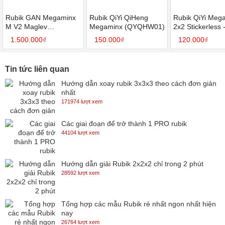
Rubik GAN Megaminx
Rubik QiYi QiHeng
Rubik QiYi Meg
M V2 Maglev
Megaminx (QYQHW01)
2x2 Stickerless 
stickerless (có nam
SP006235
1.500.000₫
150.000₫
120.000₫
châm) - SP005176
Tin tức liên quan
Hướng dẫn xoay rubik 3x3x3 theo cách đơn giản
nhất
171974 lượt xem
Các giai đoạn để trở thành 1 PRO rubik
44104 lượt xem
Hướng dẫn giải Rubik 2x2x2 chỉ trong 2 phút
28592 lượt xem
Tổng hợp các mẫu Rubik rẻ nhất ngon nhất hiện
nay
26764 lượt xem