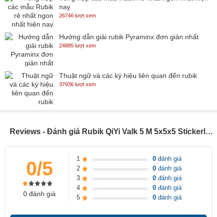
nay
26746 lượt xem
Hướng dẫn giải rubik Pyraminx đơn giản nhất
24885 lượt xem
Thuật ngữ và các ký hiệu liên quan đến rubik
37936 lượt xem
Reviews - Đánh giá Rubik QiYi Valk 5 M 5x5x5 Stickerless (có nam châm) - SP005169
1
0
đánh giá
0/5
2
0
đánh giá
3
0
đánh giá
4
0
đánh giá
0 đánh giá
5
0
đánh giá