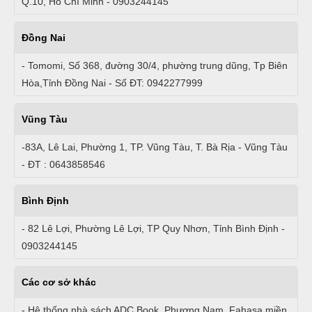
Q.10, Hồ Chí Minh - 0903244145
Đồng Nai
- Tomomi, Số 368, đường 30/4, phường trung dũng, Tp Biên
Hòa,Tỉnh Đồng Nai - Số ĐT: 0942277999
Vũng Tàu
-83A, Lê Lai, Phường 1, TP. Vũng Tàu, T. Bà Rịa - Vũng Tàu
- ĐT : 0643858546
Bình Định
- 82 Lê Lợi, Phường Lê Lợi, TP Quy Nhơn, Tỉnh Bình Định -
0903244145
Các cơ sở khác
- Hệ thống nhà sách ADC Book, Phương Nam, Fahasa miền