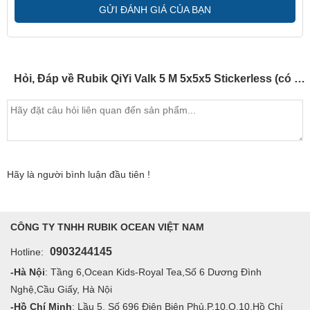
GỬI ĐÁNH GIÁ CỦA BẠN
Hỏi, Đáp về Rubik QiYi Valk 5 M 5x5x5 Stickerless (có nam châm) - SP005169
Hãy là người bình luận đầu tiên !
CÔNG TY TNHH RUBIK OCEAN VIỆT NAM
0903244145
Hotline:
-Hà Nội
: Tầng 6,Ocean Kids-Royal Tea,Số 6 Dương Đình
Nghệ,Cầu Giấy, Hà Nội
-Hồ Chí Minh
: Lầu 5, Số 696 Điện Biên Phủ,P.10,Q.10,Hồ Chí