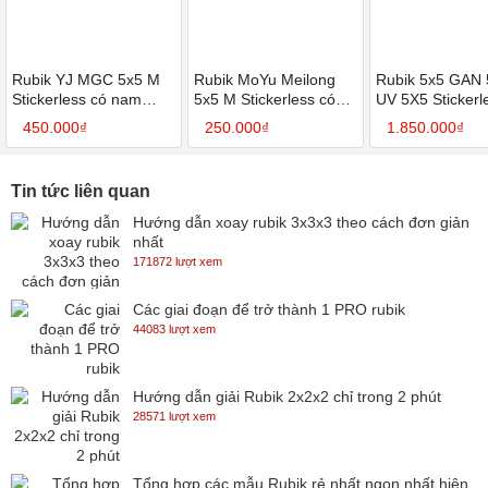
Rubik YJ MGC 5x5 M
Rubik MoYu Meilong
Rubik 5x5 GAN
Stickerless có nam
5x5 M Stickerless có
UV 5X5 Stickerle
châm cao cấp -
nam châm - SP006078
nam châm cao c
450.000₫
250.000₫
1.850.000₫
SP005986
Tin tức liên quan
Hướng dẫn xoay rubik 3x3x3 theo cách đơn giản
nhất
171872 lượt xem
Các giai đoạn để trở thành 1 PRO rubik
44083 lượt xem
Hướng dẫn giải Rubik 2x2x2 chỉ trong 2 phút
28571 lượt xem
Tổng hợp các mẫu Rubik rẻ nhất ngon nhất hiện