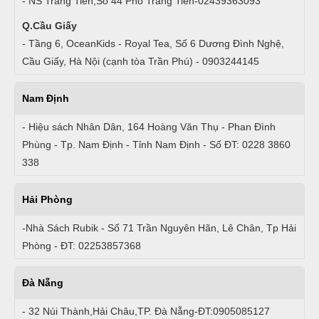
- NS Tràng Tiền,Số 44 Phố Tràng Tiền-02439363093
Q.Cầu Giấy
- Tầng 6, OceanKids - Royal Tea, Số 6 Dương Đình Nghệ,
Cầu Giấy, Hà Nội (cạnh tòa Trần Phú) - 0903244145
Nam Định
- Hiệu sách Nhân Dân, 164 Hoàng Văn Thụ - Phan Đình
Phùng - Tp. Nam Định - Tỉnh Nam Định - Số ĐT: 0228 3860
338
Hải Phòng
-Nhà Sách Rubik - Số 71 Trần Nguyên Hãn, Lê Chân, Tp Hải
Phòng - ĐT: 02253857368
Đà Nẵng
- 32 Núi Thành,Hải Châu,TP. Đà Nẵng-ĐT:0905085127