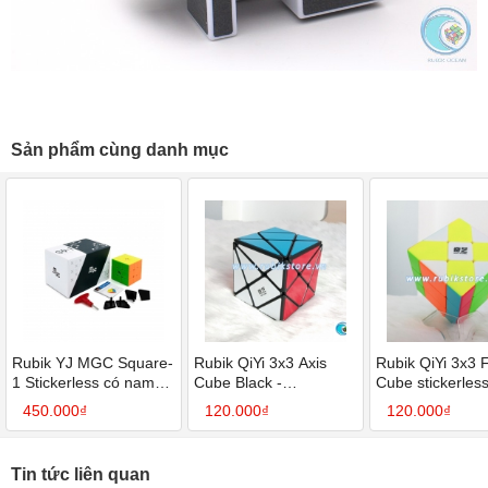
Sản phẩm cùng danh mục
Rubik YJ MGC Square-
Rubik QiYi 3x3 Axis
Rubik QiYi 3x3 
1 Stickerless có nam
Cube Black -
Cube stickerless
châm– Đỉnh cao tốc độ,
SP005032
SP005031
450.000₫
120.000₫
120.000₫
mượt mà chuẩn thi đấu
Tin tức liên quan