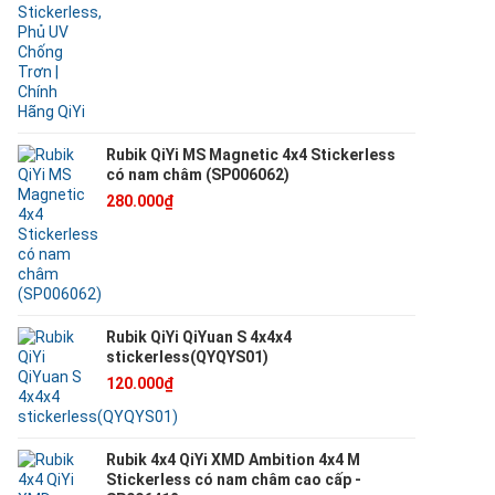
Rubik QiYi MS Magnetic 4x4 Stickerless
có nam châm (SP006062)
280.000₫
Rubik QiYi QiYuan S 4x4x4
stickerless(QYQYS01)
120.000₫
Rubik 4x4 QiYi XMD Ambition 4x4 M
Stickerless có nam châm cao cấp -