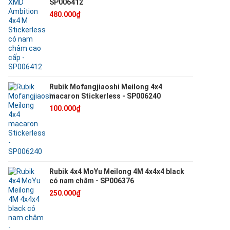
SP006412
480.000₫
Rubik Mofangjiaoshi Meilong 4x4
macaron Stickerless - SP006240
100.000₫
Rubik 4x4 MoYu Meilong 4M 4x4x4 black
có nam châm - SP006376
250.000₫