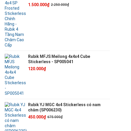
1.500.000₫
2.250.000₫
Rubik MFJS Meilong 4x4x4 Cube
Stickerless - SP005041
120.000₫
Rubik YJ MGC 4x4 Stickerless có nam
châm (SP006230)
450.000₫
675.000₫