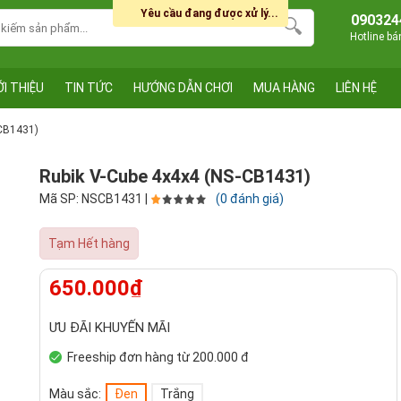
Yêu cầu đang được xử lý...
090324
Hotline b
ỚI THIỆU
TIN TỨC
HƯỚNG DẪN CHƠI
MUA HÀNG
LIÊN HỆ
-CB1431)
Rubik V-Cube 4x4x4 (NS-CB1431)
Mã SP: NSCB1431 |
(0 đánh giá)
Tạm Hết hàng
650.000₫
ƯU ĐÃI KHUYẾN MÃI
Freeship đơn hàng từ 200.000 đ
Màu sắc:
Đen
Trắng