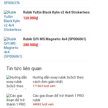
Rubik YuXin Black Kylin v2 4x4 Stickerless
120.000₫
Rubik QiYi MS Magnetic 4x4 (SP006061)
280.000₫
Tin tức liên quan
Hướng dẫn xoay rubik 3x3x3 theo
cách đơn giản nhất
171863 lượt xem
Các giai đoạn để trở thành 1 PRO
rubik
44082 lượt xem