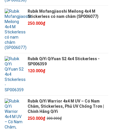
Rubik Mofangjiaoshi Meilong 4x4 M
Stickerless có nam châm (SP006077)
250.000₫
Rubik QiYi QiYuan S2 4x4 Stickerless -
SP006359
120.000₫
Rubik QiYi Warrior 4x4 M UV – Có Nam
Châm, Stickerless, Phủ UV Chống Trơn |
Chính Hãng QiYi
250.000₫
300.000₫