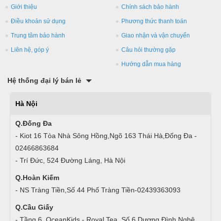
Giới thiệu
Chính sách bảo hành
Điều khoản sử dụng
Phương thức thanh toán
Trung tâm bảo hành
Giao nhận và vận chuyển
Liên hệ, góp ý
Câu hỏi thường gặp
Hướng dẫn mua hàng
Hệ thống đại lý bán lẻ
Hà Nội
Q.Đống Đa
- Kiot 16 Tòa Nhà Sông Hồng,Ngõ 163 Thái Hà,Đống Đa -
02466863684
- Trí Đức, 524 Đường Láng, Hà Nội
Q.Hoàn Kiếm
- NS Tràng Tiền,Số 44 Phố Tràng Tiền-02439363093
Q.Cầu Giấy
- Tầng 6, OceanKids - Royal Tea, Số 6 Dương Đình Nghệ,