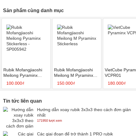
Sản phẩm cùng danh mục
Rubik Mofangjiaoshi
Rubik Mofangjiaoshi
VietCube Pyram
Meilong Pyraminx
Meilong M Pyraminx
VCPR01
Stickerless - SP005942
Stickerless
100.000₫
150.000₫
180.000₫
Tin tức liên quan
Hướng dẫn xoay rubik 3x3x3 theo cách đơn giản
nhất
171950 lượt xem
Các giai đoạn để trở thành 1 PRO rubik