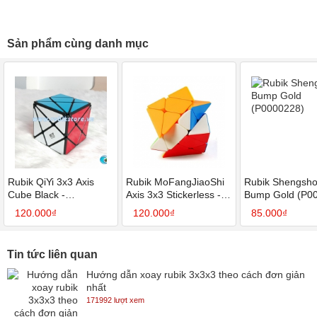
Sản phẩm cùng danh mục
Rubik QiYi 3x3 Axis
Rubik MoFangJiaoShi
Rubik Shengsh
Cube Black -
Axis 3x3 Stickerless -
Bump Gold (P0
SP005032
SP006420
120.000₫
120.000₫
85.000₫
Tin tức liên quan
Hướng dẫn xoay rubik 3x3x3 theo cách đơn giản
nhất
171992 lượt xem