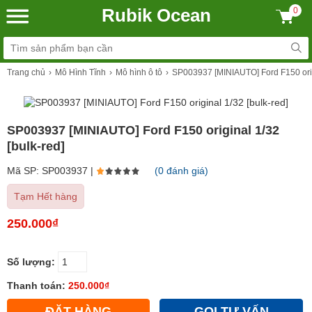
Rubik Ocean
0
Trang chủ
Mô Hình Tĩnh
Mô hình ô tô
SP003937 [MINIAUTO] Ford F150 origi
SP003937 [MINIAUTO] Ford F150 original 1/32
[bulk-red]
Mã SP: SP003937 |
(0 đánh giá)
Tạm Hết hàng
250.000₫
Số lượng:
Thanh toán:
250.000₫
ĐẶT HÀNG
GỌI TƯ VẤN