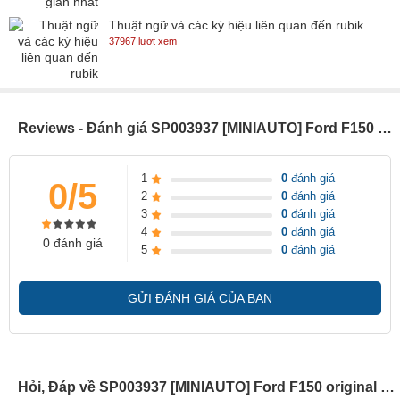
Thuật ngữ và các ký hiệu liên quan đến rubik
37967 lượt xem
Reviews - Đánh giá SP003937 [MINIAUTO] Ford F150 original 1/32 [bulk-red]
1
0
đánh giá
0/5
2
0
đánh giá
3
0
đánh giá
4
0
đánh giá
0 đánh giá
5
0
đánh giá
GỬI ĐÁNH GIÁ CỦA BẠN
Hỏi, Đáp về SP003937 [MINIAUTO] Ford F150 original 1/32 [bulk-red]