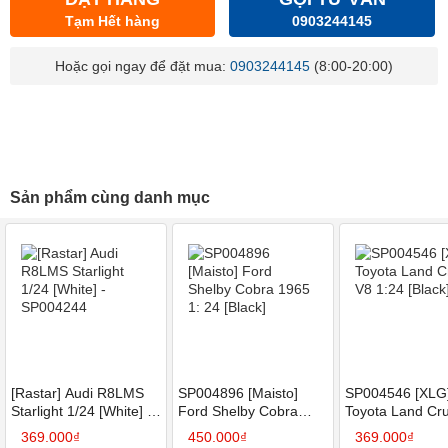
Tạm Hết hàng
0903244145
Hoặc gọi ngay để đặt mua:
0903244145
(8:00-20:00)
Sản phẩm cùng danh mục
[Rastar] Audi R8LMS
SP004896 [Maisto]
SP004546 [XLG
Starlight 1/24 [White] -
Ford Shelby Cobra
Toyota Land Cru
SP004244
1965 1: 24 [Black]
1:24 [Black]
369.000₫
450.000₫
369.000₫