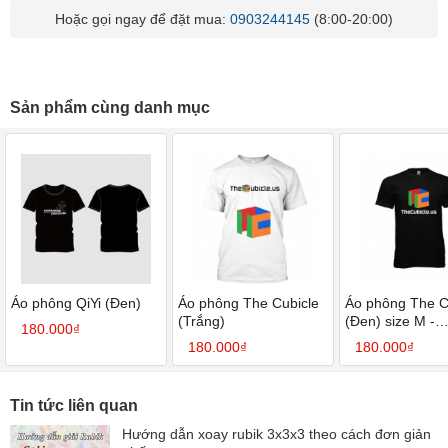
Hoặc gọi ngay để đặt mua:
0903244145
(8:00-20:00)
Sản phẩm cùng danh mục
Áo phông QiYi (Đen)
Áo phông The Cubicle
Áo phông The C
(Trắng)
(Đen) size M -
180.000₫
SP003368
180.000₫
180.000₫
Tin tức liên quan
Hướng dẫn xoay rubik 3x3x3 theo cách đơn giản