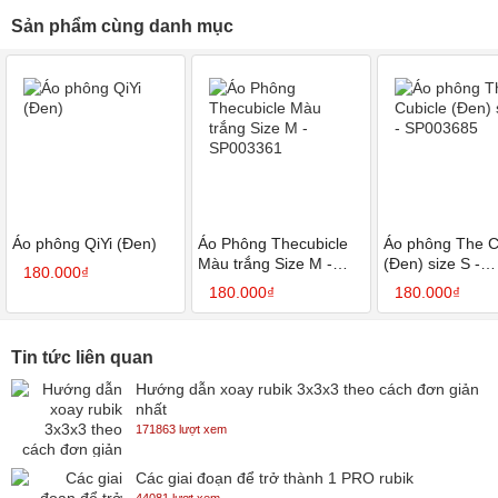
Sản phẩm cùng danh mục
Áo phông QiYi (Đen)
Áo Phông Thecubicle
Áo phông The C
Màu trắng Size M -
(Đen) size S -
180.000₫
SP003361
SP003685
180.000₫
180.000₫
Tin tức liên quan
Hướng dẫn xoay rubik 3x3x3 theo cách đơn giản
nhất
171863 lượt xem
Các giai đoạn để trở thành 1 PRO rubik