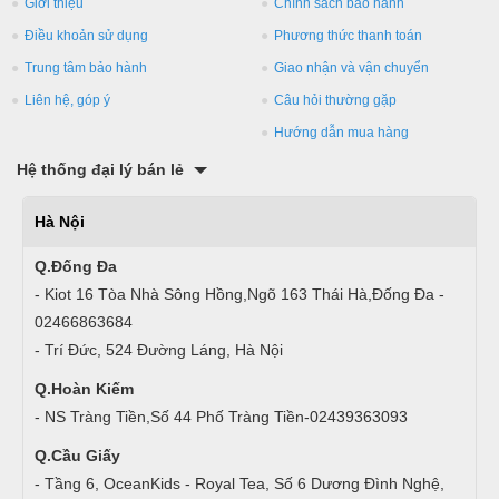
Giới thiệu
Chính sách bảo hành
Điều khoản sử dụng
Phương thức thanh toán
Trung tâm bảo hành
Giao nhận và vận chuyển
Liên hệ, góp ý
Câu hỏi thường gặp
Hướng dẫn mua hàng
Hệ thống đại lý bán lẻ
Hà Nội
Q.Đống Đa
- Kiot 16 Tòa Nhà Sông Hồng,Ngõ 163 Thái Hà,Đống Đa -
02466863684
- Trí Đức, 524 Đường Láng, Hà Nội
Q.Hoàn Kiếm
- NS Tràng Tiền,Số 44 Phố Tràng Tiền-02439363093
Q.Cầu Giấy
- Tầng 6, OceanKids - Royal Tea, Số 6 Dương Đình Nghệ,