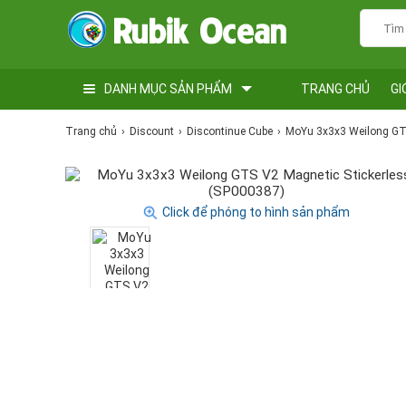
DANH MỤC SẢN PHẨM
TRANG CHỦ
GI
Trang chủ
Discount
Discontinue Cube
MoYu 3x3x3 Weilong GTS
Click để phóng to hình sản phẩm