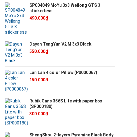
SP004849 MoYu 3x3 Weilong GTS 3
stickerless
490.000₫
Dayan TengYun V2 M 3x3 Black
550.000₫
Lan Lan 4 color Pillow (P0000067)
150.000₫
Rubik Gans 356S Lite with paper box
(SP000180)
300.000₫
ShengShou 2-layers Pyraminx Black Body