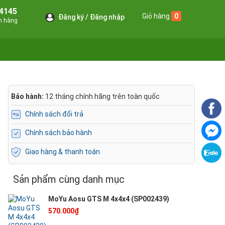
4145
Giỏ hàng
0
Đăng ký
Đăng nhập
án hàng
Bảo hành:
12 tháng chính hãng trên toàn quốc
Chính sách đổi trả
Chính sách bảo hành
Giao hàng & thanh toán
Sản phẩm cùng danh mục
MoYu Aosu GTS M 4x4x4 (SP002439)
570.000₫