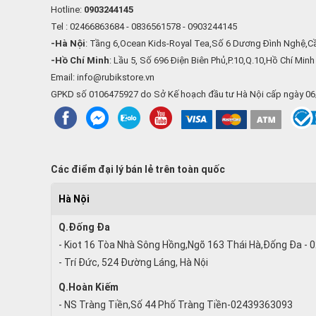
Hotline:
0903244145
Tel : 02466863684 - 0836561578 - 0903244145
-Hà Nội
: Tầng 6,Ocean Kids-Royal Tea,Số 6 Dương Đình Nghệ,Cầ
-Hồ Chí Minh
: Lầu 5, Số 696 Điện Biên Phủ,P.10,Q.10,Hồ Chí Minh
Email: info@rubikstore.vn
GPKD số 0106475927 do Sở Kế hoạch đầu tư Hà Nội cấp ngày 0
Các điểm đại lý bán lẻ trên toàn quốc
Hà Nội
Q.Đống Đa
- Kiot 16 Tòa Nhà Sông Hồng,Ngõ 163 Thái Hà,Đống Đa -
- Trí Đức, 524 Đường Láng, Hà Nội
Q.Hoàn Kiếm
- NS Tràng Tiền,Số 44 Phố Tràng Tiền-02439363093