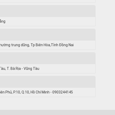
Nẵng
hường trung dũng, Tp Biên Hòa,Tỉnh Đồng Nai
Tàu, T. Bà Rịa - Vũng Tàu
iên Phủ, P.10, Q.10, Hồ Chí Minh - 0903244145