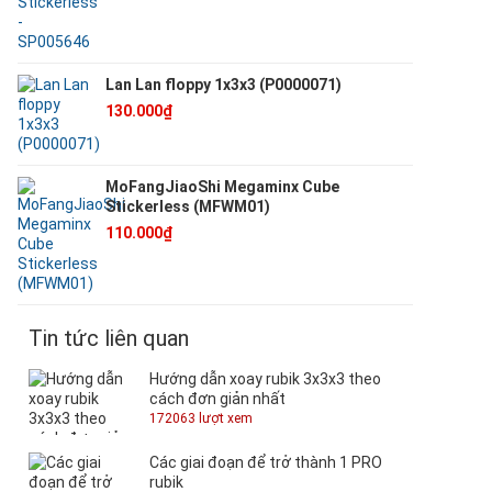
Lan Lan floppy 1x3x3 (P0000071)
130.000₫
MoFangJiaoShi Megaminx Cube
Stickerless (MFWM01)
110.000₫
Tin tức liên quan
Hướng dẫn xoay rubik 3x3x3 theo
cách đơn giản nhất
172063 lượt xem
Các giai đoạn để trở thành 1 PRO
rubik