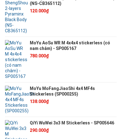
(NS-CB365112)
120.000₫
MoYu AoSu WR M 4x4x4 stickerless (có
nam châm) - SP005167
780.000₫
MoYu MoFangJiaoShi 4x4 MF4s
Stickerless (SP000255)
138.000₫
QiYi WuWei 3x3 M Stickerless - SP005646
290.000₫