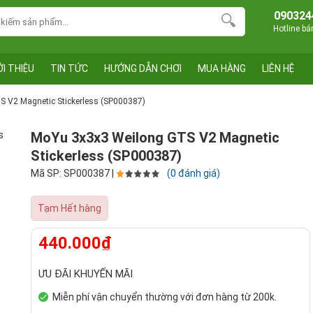
090324
Hotline b
ỚI THIỆU
TIN TỨC
HƯỚNG DẪN CHƠI
MUA HÀNG
LIÊN HỆ
 V2 Magnetic Stickerless (SP000387)
MoYu 3x3x3 Weilong GTS V2 Magnetic
Stickerless (SP000387)
Mã SP: SP000387 |
(0 đánh giá)
Tạm Hết hàng
440.000₫
ƯU ĐÃI KHUYẾN MÃI
Miễn phí vận chuyển thường với đơn hàng từ 200k.