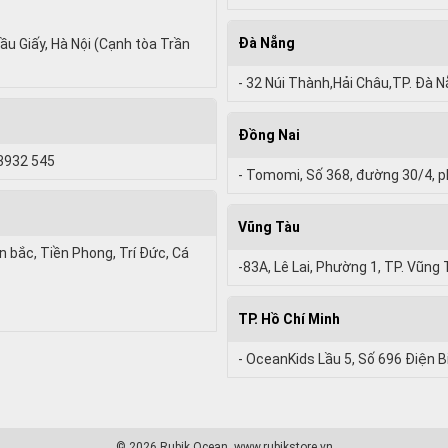
Đà Nẵng
ầu Giấy, Hà Nội (Cạnh tòa Trần
- 32 Núi Thành,Hải Châu,TP. Đà 
Đồng Nai
 3932 545
- Tomomi, Số 368, đường 30/4, p
Vũng Tàu
bắc, Tiền Phong, Trí Đức, Cá
-83A, Lê Lai, Phường 1, TP. Vũng 
TP. Hồ Chí Minh
- OceanKids Lầu 5, Số 696 Điện B
© 2026 Rubik Ocean. www.rubikstore.vn