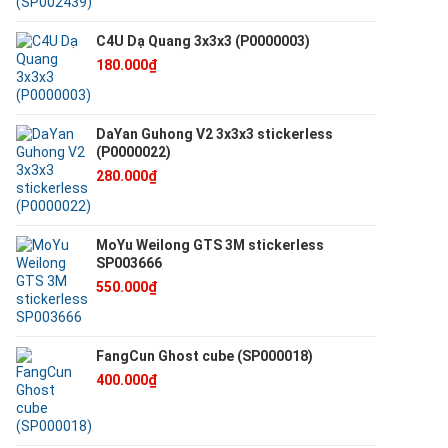
C4U Dạ Quang 3x3x3 (P0000003)
180.000₫
DaYan Guhong V2 3x3x3 stickerless
(P0000022)
280.000₫
MoYu Weilong GTS 3M stickerless
SP003666
550.000₫
FangCun Ghost cube (SP000018)
400.000₫