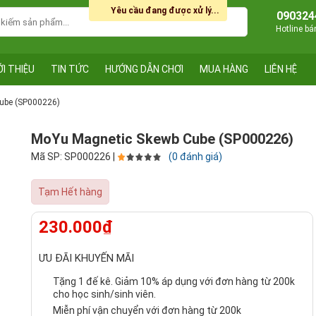
Yêu cầu đang được xử lý...
090324
Hotline b
ỚI THIỆU
TIN TỨC
HƯỚNG DẪN CHƠI
MUA HÀNG
LIÊN HỆ
ube (SP000226)
MoYu Magnetic Skewb Cube (SP000226)
Mã SP: SP000226 |
(0 đánh giá)
Tạm Hết hàng
230.000₫
ƯU ĐÃI KHUYẾN MÃI
Tặng 1 đế kê. Giảm 10% áp dụng với đơn hàng từ 200k
cho học sinh/sinh viên.
Miễn phí vận chuyển với đơn hàng từ 200k