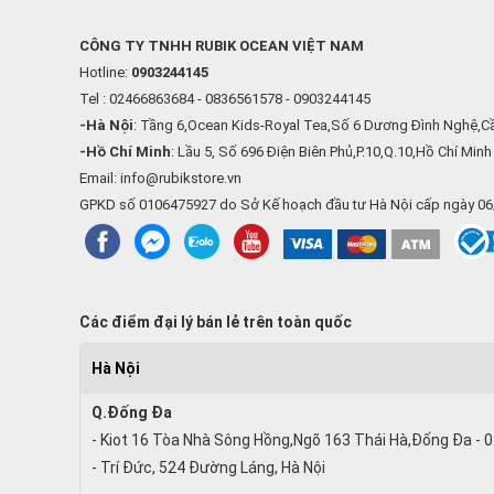
CÔNG TY TNHH RUBIK OCEAN VIỆT NAM
Hotline:
0903244145
Tel : 02466863684 - 0836561578 - 0903244145
-Hà Nội
: Tầng 6,Ocean Kids-Royal Tea,Số 6 Dương Đình Nghệ,Cầ
-Hồ Chí Minh
: Lầu 5, Số 696 Điện Biên Phủ,P.10,Q.10,Hồ Chí Minh
Email: info@rubikstore.vn
GPKD số 0106475927 do Sở Kế hoạch đầu tư Hà Nội cấp ngày 0
Các điểm đại lý bán lẻ trên toàn quốc
Hà Nội
Q.Đống Đa
- Kiot 16 Tòa Nhà Sông Hồng,Ngõ 163 Thái Hà,Đống Đa -
- Trí Đức, 524 Đường Láng, Hà Nội