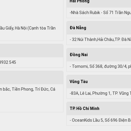
Hải Phòng
-Nhà Sách Rubik - Số 71 Trần Ng
Đà Nẵng
ầu Giấy, Hà Nội (Cạnh tòa Trần
- 32 Núi Thành,Hải Châu,TP. Đà 
Đồng Nai
 3932 545
- Tomomi, Số 368, đường 30/4, p
Vũng Tàu
bắc, Tiền Phong, Trí Đức, Cá
-83A, Lê Lai, Phường 1, TP. Vũng 
TP. Hồ Chí Minh
- OceanKids Lầu 5, Số 696 Điện B