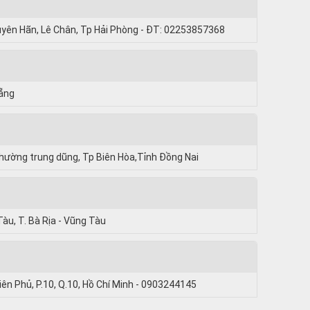
uyên Hãn, Lê Chân, Tp Hải Phòng - ĐT: 02253857368
Nẵng
hường trung dũng, Tp Biên Hòa,Tỉnh Đồng Nai
Tàu, T. Bà Rịa - Vũng Tàu
iên Phủ, P.10, Q.10, Hồ Chí Minh - 0903244145