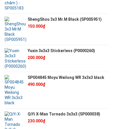
ShengShou 3x3 Mr.M Black (SP005951)
150.000₫
Yuxin 3x3x3 Stickerless (P0000260)
200.000₫
SP004845 Moyu Weilong WR 3x3x3 black
490.000₫
QiYi X-Man Tornado 3x3x3 (SP000038)
230.000₫