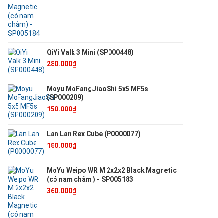
QiYi Valk 3 Mini (SP000448)
280.000₫
Moyu MoFangJiaoShi 5x5 MF5s
(SP000209)
150.000₫
Lan Lan Rex Cube (P0000077)
180.000₫
MoYu Weipo WR M 2x2x2 Black Magnetic
(có nam châm ) - SP005183
360.000₫