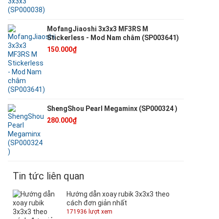
MofangJiaoshi 3x3x3 MF3RS M
Stickerless - Mod Nam châm (SP003641)
150.000₫
ShengShou Pearl Megaminx (SP000324 )
280.000₫
Tin tức liên quan
Hướng dẫn xoay rubik 3x3x3 theo
cách đơn giản nhất
171936 lượt xem