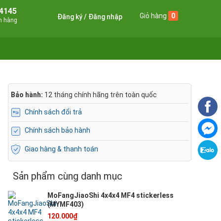
4145
Giỏ hàng
0
Đăng ký
Đăng nhập
án hàng
Bảo hành:
12 tháng chính hãng trên toàn quốc
Chính sách đổi trả
Chính sách bảo hành
Giao hàng & thanh toán
Sản phẩm cùng danh mục
MoFangJiaoShi 4x4x4 MF4 stickerless
(MYMF403)
120.000₫