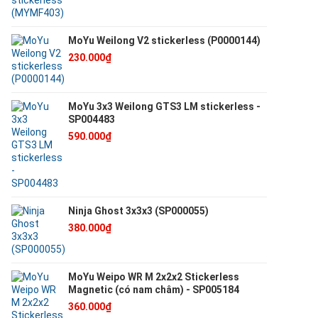
MoYu Weilong V2 stickerless (P0000144)
230.000₫
MoYu 3x3 Weilong GTS3 LM stickerless -
SP004483
590.000₫
Ninja Ghost 3x3x3 (SP000055)
380.000₫
MoYu Weipo WR M 2x2x2 Stickerless
Magnetic (có nam châm) - SP005184
360.000₫