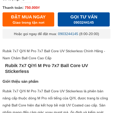
Thanh toán:
750.000₫
ĐẶT MUA NGAY
GỌI TƯ VẤN
Giao trong tận nơi
0903244145
Hoặc gọi ngay để đặt mua:
0903244145
(8:00-20:00)
Rubik 7x7 QiYi M Pro 7x7 Ball Core UV Stickerless Chính Hãng -
Nam Châm Ball Core Cao Cấp
Rubik 7x7 QiYi M Pro 7x7 Ball Core UV
Stickerless
Giới thiệu sản phẩm
Rubik 7x7 QiYi M Pro 7x7 Ball Core UV Stickerless là phiên bản
nâng cấp thuộc dòng M Pro nổi tiếng của QiYi, được trang bị công
nghệ Ball Core hiện đại kết hợp bề mặt UV Coated cao cấp. Sản
phẩm mang đến cảm giác xoay mượt mà, ổn định và kiểm soát