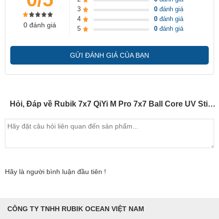
3
0
đánh giá
4
0
đánh giá
0 đánh giá
5
0
đánh giá
GỬI ĐÁNH GIÁ CỦA BẠN
Hỏi, Đáp về Rubik 7x7 QiYi M Pro 7x7 Ball Core UV Stickerless Chính Hãng - Nam Châm Ball Core Cao Cấp
Hãy là người bình luận đầu tiên !
CÔNG TY TNHH RUBIK OCEAN VIỆT NAM