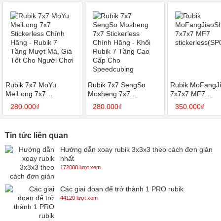
Rubik 7x7 MoYu
Rubik 7x7 SengSo
Rubik MoFangJi
MeiLong 7x7
Mosheng 7x7
7x7x7 MF7
Stickerless Chính Hãng
Stickerless Chính Hãng
stickerless(SP0
280.000₫
280.000₫
350.000₫
- Rubik 7 Tầng Mượt
- Khối Rubik 7 Tầng
Mà, Giá Tốt Cho Người
Cao Cấp Cho
Chơi
Speedcubing
Tin tức liên quan
Hướng dẫn xoay rubik 3x3x3 theo cách đơn giản
nhất
172088 lượt xem
Các giai đoạn để trở thành 1 PRO rubik
44120 lượt xem