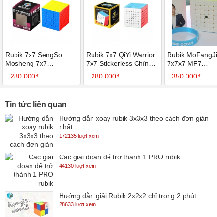
Rubik 7x7 SengSo
Rubik 7x7 QiYi Warrior
Rubik MoFangJi
Mosheng 7x7
7x7 Stickerless Chính
7x7x7 MF7
Stickerless Chính Hãng
Hãng - Rubik 7 Tầng
stickerless(SP0
280.000₫
280.000₫
350.000₫
- Khối Rubik 7 Tầng
Giá Tốt Cho Người Mới
Cao Cấp Cho
Bắt Đầu
Speedcubing
Tin tức liên quan
Hướng dẫn xoay rubik 3x3x3 theo cách đơn giản
nhất
172135 lượt xem
Các giai đoạn để trở thành 1 PRO rubik
44130 lượt xem
Hướng dẫn giải Rubik 2x2x2 chỉ trong 2 phút
28633 lượt xem