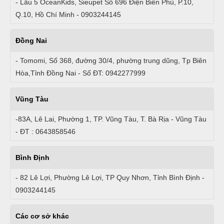
- Lầu 5 OceanKids, Sieupet Số 696 Điện Biên Phủ, P.10,
Q.10, Hồ Chí Minh - 0903244145
Đồng Nai
- Tomomi, Số 368, đường 30/4, phường trung dũng, Tp Biên
Hòa,Tỉnh Đồng Nai - Số ĐT: 0942277999
Vũng Tàu
-83A, Lê Lai, Phường 1, TP. Vũng Tàu, T. Bà Rịa - Vũng Tàu
- ĐT : 0643858546
Bình Định
- 82 Lê Lợi, Phường Lê Lợi, TP Quy Nhơn, Tỉnh Bình Định -
0903244145
Các cơ sở khác