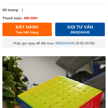
Số lượng:
Thanh toán:
480.000₫
ĐẶT HÀNG
GỌI TƯ VẤN
Tạm Hết hàng
0903244145
Hoặc gọi ngay để đặt mua:
0903244145
(8:00-20:00)