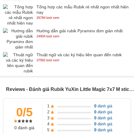
Tổng hợp các mẫu Rubik rẻ nhất ngon nhất hiện
nay
26784 lượt xem
Hướng dẫn giải rubik Pyraminx đơn giản nhất
24904 lượt xem
Thuật ngữ và các ký hiệu liên quan đến rubik
37992 lượt xem
Reviews - Đánh giá Rubik YuXin Little Magic 7x7 M stickerless (có nam châm) - SP005179
1
0
đánh giá
0/5
2
0
đánh giá
3
0
đánh giá
4
0
đánh giá
0 đánh giá
5
0
đánh giá