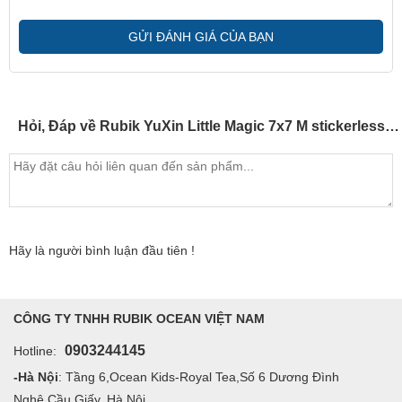
GỬI ĐÁNH GIÁ CỦA BẠN
Hỏi, Đáp về Rubik YuXin Little Magic 7x7 M stickerless (có nam châm) - SP005179
Hãy là người bình luận đầu tiên !
CÔNG TY TNHH RUBIK OCEAN VIỆT NAM
0903244145
Hotline:
-Hà Nội
: Tầng 6,Ocean Kids-Royal Tea,Số 6 Dương Đình
Nghệ,Cầu Giấy, Hà Nội