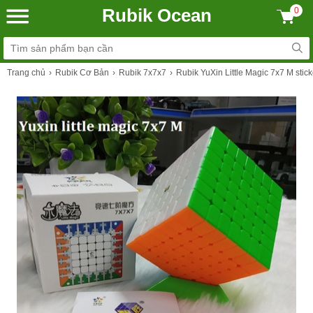
Rubik Ocean
0
Trang chủ
Rubik Cơ Bản
Rubik 7x7x7
Rubik YuXin Little Magic 7x7 M sti