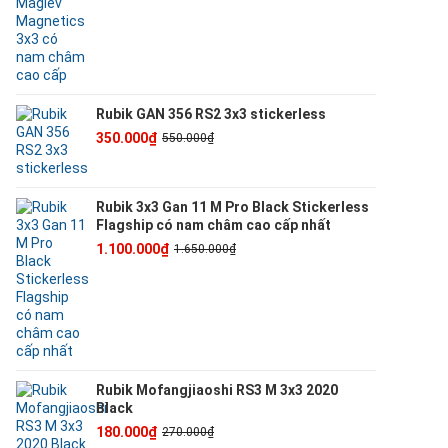
Rubik GAN 356 RS2 3x3 stickerless
350.000₫
550.000₫
Rubik 3x3 Gan 11 M Pro Black Stickerless
Flagship có nam châm cao cấp nhất
1.100.000₫
1.650.000₫
Rubik Mofangjiaoshi RS3 M 3x3 2020
Black
180.000₫
270.000₫