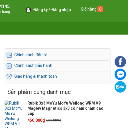
4145
Giỏ hàng
0
Đăng ký
Đăng nhập
án hàng
Chính sách đổi trả
Chính sách bảo hành
Giao hàng & thanh toán
Sản phẩm cùng danh mục
Rubik 3x3 MoYu MoYu Weilong WRM V9
Maglev Magnetics 3x3 có nam châm cao
cấp
450.000₫
500.000₫