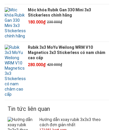
Móc khóa Rubik Gan 330 Mini 3x3
Stickerless chính hãng
180.000₫
230.000₫
Rubik 3x3 MoYu Weilong WRM V10
Magnetics 3x3 Stickerless có nam châm
cao cấp
280.000₫
420.000₫
Tin tức liên quan
Hướng dẫn xoay rubik 3x3x3 theo
cách đơn giản nhất
171981 lượt xem