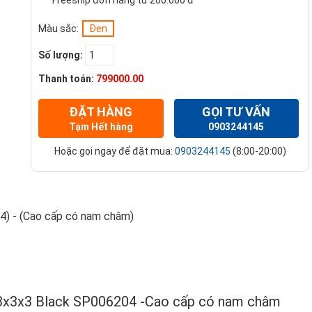
Freeship đơn hàng từ 200.000 đ
Màu sắc:
Đen
Số lượng:
Thanh toán:
799000.00
ĐẶT HÀNG
GỌI TƯ VẤN
Tạm Hết hàng
0903244145
Hoặc gọi ngay để đặt mua:
0903244145
(8:00-20:00)
4) - (Cao cấp có nam châm)
 3x3x3 Black SP006204 -Cao cấp có nam châm