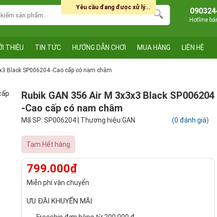
Yêu cầu đang được xử lý...
090324
Hotline b
ỚI THIỆU
TIN TỨC
HƯỚNG DẪN CHƠI
MUA HÀNG
LIÊN HỆ
3x3 Black SP006204 -Cao cấp có nam châm
Rubik GAN 356 Air M 3x3x3 Black SP006204
-Cao cấp có nam châm
Mã SP: SP006204 | Thương hiệu:GAN
(0 đánh giá)
Tạm Hết hàng
799.000₫
Miễn phí vận chuyển
ƯU ĐÃI KHUYẾN MÃI