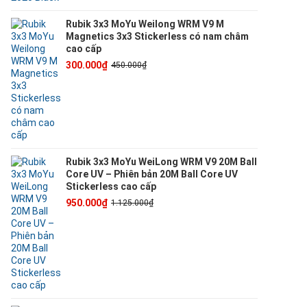
Rubik 3x3 MoYu Weilong WRM V9 M
Magnetics 3x3 Stickerless có nam châm
cao cấp
300.000₫
450.000₫
Rubik 3x3 MoYu WeiLong WRM V9 20M Ball
Core UV – Phiên bản 20M Ball Core UV
Stickerless cao cấp
950.000₫
1.125.000₫