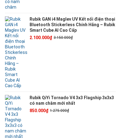
Rubik GAN i4 Maglev UV Kết nối điện thoại
Bluetooth Stickerless Chính Hãng – Rubik
Smart Cube AI Cao Cấp
2.100.000₫
3.150.000₫
Rubik QiYi Tornado V4 3x3 Flagship 3x3x3
có nam châm mới nhất
850.000₫
1.275.000₫