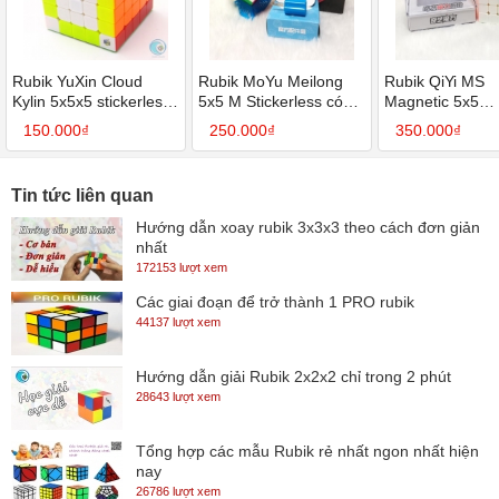
Rubik YuXin Cloud
Rubik MoYu Meilong
Rubik QiYi MS
Kylin 5x5x5 stickerless
5x5 M Stickerless có
Magnetic 5x5
(SP006361)
nam châm - SP006078
Stickerless có 
150.000₫
250.000₫
350.000₫
châm- SP00606
Tin tức liên quan
Hướng dẫn xoay rubik 3x3x3 theo cách đơn giản
nhất
172153 lượt xem
Các giai đoạn để trở thành 1 PRO rubik
44137 lượt xem
Hướng dẫn giải Rubik 2x2x2 chỉ trong 2 phút
28643 lượt xem
Tổng hợp các mẫu Rubik rẻ nhất ngon nhất hiện
nay
26786 lượt xem