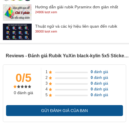
Hướng dẫn giải rubik Pyraminx đơn giản nhất
24906 lượt xem
Thuật ngữ và các ký hiệu liên quan đến rubik
38000 lượt xem
Reviews - Đánh giá Rubik YuXin black-kylin 5x5 Stickerless (SP005959)
1
0
đánh giá
0/5
2
0
đánh giá
3
0
đánh giá
4
0
đánh giá
0 đánh giá
5
0
đánh giá
GỬI ĐÁNH GIÁ CỦA BẠN